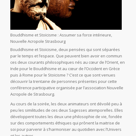
Bouddhisme et Stoïcisme : Assumer sa force intérieure,
Nouvelle Acropole Strasbourg
Bouddhisme et Stoïcisme, deux pensées qui sont séparées
par le temps et l’espace. Que peuvent bien avoir en commun
ces deux courants philosophiques nés au cœur de l’Orient, en
Inde pour le Bouddhisme et au cœur de l’Occident en Grèce
puis à Rome pour le Stoïcisme ? C’est ce que sont venues
découvrir la trentaine de personnes présentes pour cette
conférence participative organisée par l’association Nouvelle
Acropole de Strasbourg.
Au cours de la soirée, les deux animateurs ont dévoilé peu à
peu les similitudes de ces deux Sagesses atemporelles. Elles
développent toutes les deux une philosophie de vie, fondée
sur des comportements éthiques qui prônent la maitrise de
soi pour parvenir à s’harmoniser au quotidien avec l’Univers
et les autres.