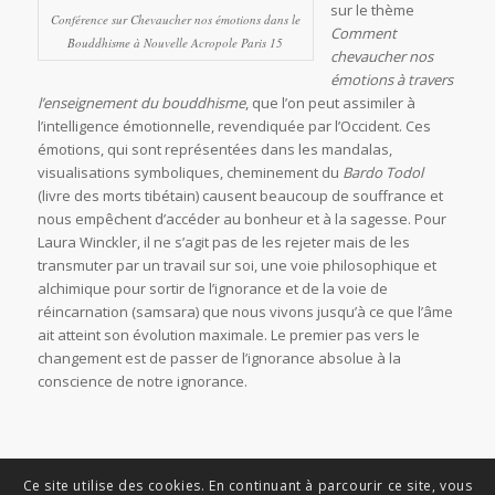
sur le thème
Conférence sur Chevaucher nos émotions dans le
Comment
Bouddhisme à Nouvelle Acropole Paris 15
chevaucher nos
émotions à travers
l’enseignement du bouddhisme
, que l’on peut assimiler à
l’intelligence émotionnelle, revendiquée par l’Occident. Ces
émotions, qui sont représentées dans les mandalas,
visualisations symboliques, cheminement du
Bardo Todol
(livre des morts tibétain) causent beaucoup de souffrance et
nous empêchent d’accéder au bonheur et à la sagesse. Pour
Laura Winckler, il ne s’agit pas de les rejeter mais de les
transmuter par un travail sur soi, une voie philosophique et
alchimique pour sortir de l’ignorance et de la voie de
réincarnation (samsara) que nous vivons jusqu’à ce que l’âme
ait atteint son évolution maximale. Le premier pas vers le
changement est de passer de l’ignorance absolue à la
conscience de notre ignorance.
Ce site utilise des cookies. En continuant à parcourir ce site, vous