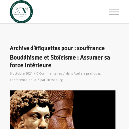
Archive d’étiquettes pour :
souffrance
Bouddhisme et Stoïcisme : Assumer sa
force intérieure
/
/
6 octobre 2021
0 Commentaires
dans
Ateliers pratiques
,
/
conférence philo
par
Strasbourg