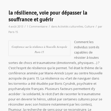
la résilience, voie pour dépasser la
souffrance et guérir
/
/
/
4 août 2013
1 Commentaire
dans
Activités culturelles
,
Culture
par
Paris 15
Comment les
Conférence sur la résilience à Nouvelle Acropole
individus sont-ils
Paris 15
capables de
résister à toutes
sortes de chocs et traumatisme (émotionnels, physiques…) ?
C’est l’esprit de résilience qui le permet. Tel était le thème de la
conférence animée par Marie-Annick Loyer au centre Nouvelle
acropole de paris 15. La résilience ou «l’art de naviguer dans
les torrents» a été étudiée par Boris Cyrulnik, psychiatre et
psychanalyste français. Plusieurs facteurs permettent d’y
accéder : la solidarité, le récit (l’art de raconter le traumatisme
pour en devenir le héros, utilisé par certaines cultures pour se
réconcilier avec son histoire notamment par les contes),
l’humour, la recherche de sens pour se reconstruire. Le