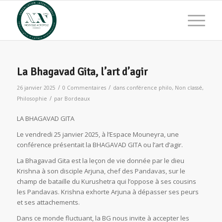
La Bhagavad Gita, l’art d’agir
/
/
26 janvier 2025
0 Commentaires
dans
conférence philo
,
Non classé
,
/
Philosophie
par
Bordeaux
LA BHAGAVAD GITA
Le vendredi 25 janvier 2025, à l’Espace Mouneyra, une
conférence présentait la BHAGAVAD GITA ou l’art d’agir.
La Bhagavad Gita est la leçon de vie donnée par le dieu
Krishna à son disciple Arjuna, chef des Pandavas, sur le
champ de bataille du Kurushetra qui l’oppose à ses cousins
les Pandavas. Krishna exhorte Arjuna à dépasser ses peurs
et ses attachements.
Dans ce monde fluctuant, la BG nous invite à accepter les