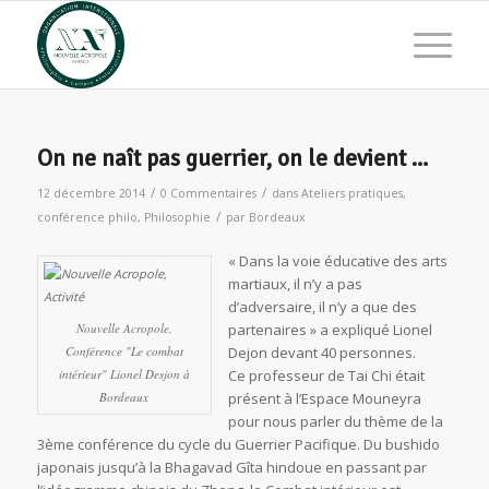
On ne naît pas guerrier, on le devient …
/
/
12 décembre 2014
0 Commentaires
dans
Ateliers pratiques
,
/
conférence philo
,
Philosophie
par
Bordeaux
« Dans la voie éducative des arts
martiaux, il n’y a pas
d’adversaire, il n’y a que des
Nouvelle Acropole,
partenaires » a expliqué Lionel
Conférence "Le combat
Dejon devant 40 personnes.
intérieur" Lionel Desjon à
Ce professeur de Tai Chi était
Bordeaux
présent à l’Espace Mouneyra
pour nous parler du thème de la
3ème conférence du cycle du Guerrier Pacifique. Du bushido
japonais jusqu’à la Bhagavad Gîta hindoue en passant par