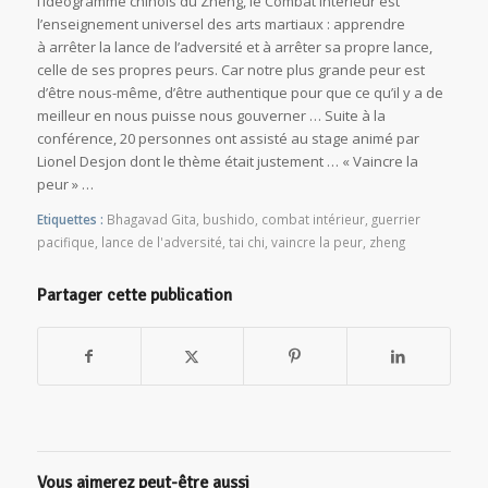
l’idéogramme chinois du Zheng, le Combat intérieur est
l’enseignement universel des arts martiaux : apprendre
à arrêter la lance de l’adversité et à arrêter sa propre lance,
celle de ses propres peurs. Car notre plus grande peur est
d’être nous-même, d’être authentique pour que ce qu’il y a de
meilleur en nous puisse nous gouverner … Suite à la
conférence, 20 personnes ont assisté au stage animé par
Lionel Desjon dont le thème était justement … « Vaincre la
peur » …
Etiquettes :
Bhagavad Gita
,
bushido
,
combat intérieur
,
guerrier
pacifique
,
lance de l'adversité
,
tai chi
,
vaincre la peur
,
zheng
Partager cette publication
Vous aimerez peut-être aussi