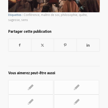
Etiquettes :
Conférence
,
maître de soi
,
philosophie
,
quête
,
sagesse
,
sens
Partager cette publication
Vous aimerez peut-être aussi