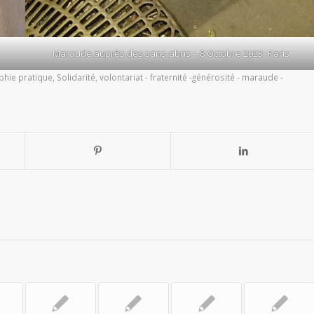
Maraude auprès des sans-abris – 8 Octobre 2023- Paris
phie pratique
,
Solidarité
,
volontariat - fraternité -générosité - maraude -