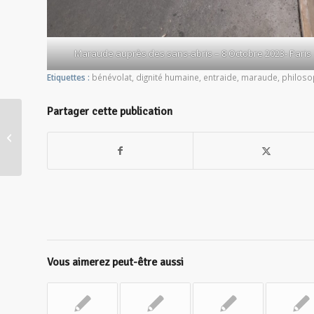
Maraude auprès des sans-abris – 8 Octobre 2023- Paris
Etiquettes :
bénévolat
,
dignité humaine
,
entraide
,
maraude
,
philoso
Partager cette publication
Café-philo : LE DOUTE EST-IL
PROFITABLE ?
Vous aimerez peut-être aussi