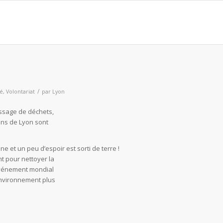
/
sé
,
Volontariat
par
Lyon
assage de déchets,
ins de Lyon sont
e et un peu d’espoir est sorti de terre !
 pour nettoyer la
 événement mondial
environnement plus