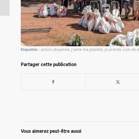
Etiquettes :
action citoyenne
,
j'aime ma planète
,
je prends soin de 
Partager cette publication
Vous aimerez peut-être aussi