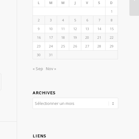
de
L
M
M
J
V
S
D
1
2
3
4
5
6
7
8
9
10
11
12
13
14
15
16
17
18
19
20
21
22
23
24
25
26
27
28
29
30
31
« Sep
Nov »
ARCHIVES
LIENS