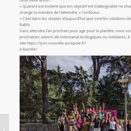
« Quand il est évident que ton objectif est inatteignable ne cha
change ta manière de l’atteindre. » Confucius
« C’est dans les utopies d’aujourd’hui que sont les solutions de
Rabhi
Sans attendre l’an prochain pour agir pour la planète, nous vo
prochaines actions de volontariat écologiques ou solidaires, à
site https://lyon.nouvelle-acropole.fr/
A bientôt !
[Conférence] L’aventure d’être soi