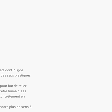
ets dont 7Kg de
i des sacs plastiques
pour but de relier
l’être humain. Les
 concrètement en
encore plus de sens à