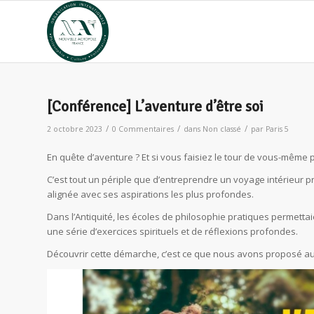
[Conférence] L’aventure d’être soi
/
/
/
2 octobre 2023
0 Commentaires
dans
Non classé
par
Paris 5
En quête d’aventure ? Et si vous faisiez le tour de vous-même p
C’est tout un périple que d’entreprendre un voyage intérieur pr
alignée avec ses aspirations les plus profondes.
Dans l’Antiquité, les écoles de philosophie pratiques permetta
une série d’exercices spirituels et de réflexions profondes.
Découvrir cette démarche, c’est ce que nous avons proposé aux