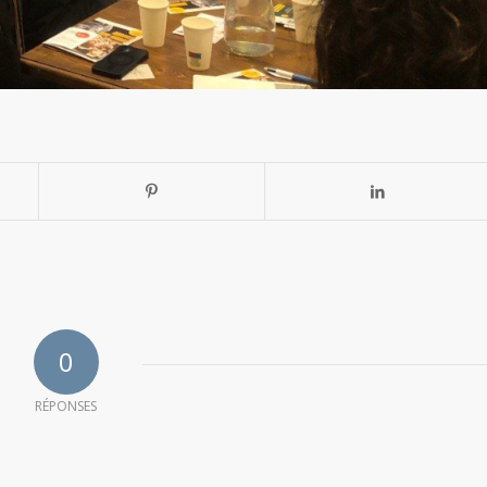
0
RÉPONSES