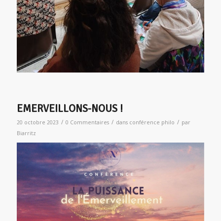
EMERVEILLONS-NOUS !
/
/
/
20 octobre 2023
0 Commentaires
dans
conférence philo
par
Biarritz