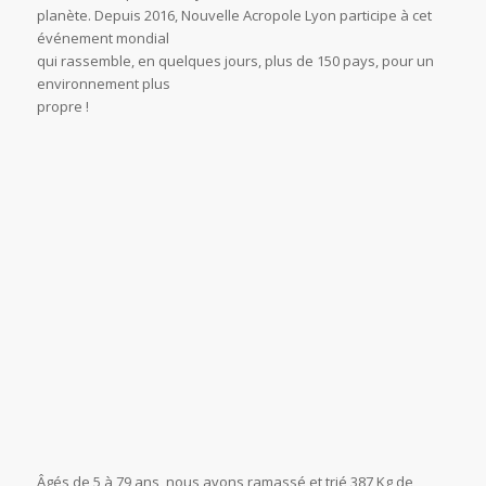
/
/
4 octobre 2023
0 Commentaires
dans
Actions écologiques
,
Non
/
classé
,
Volontariat
par
Lyon
Ce 16 Septembre, à l’occasion de la Journée Mondiale de
ramassage de déchets,
le « World Clean Up Day », des bénévoles venus des quatre
coins de Lyon sont
venus prêter main forte à l’association Nouvelle Acropole.
Ainsi des détritus ont été sortis des buissons des quais du
Rhône et un peu d’espoir est sorti de terre !
Chaque année plusieurs millions de personnes se
coordonnent pour nettoyer la
planète. Depuis 2016, Nouvelle Acropole Lyon participe à cet
événement mondial
qui rassemble, en quelques jours, plus de 150 pays, pour un
environnement plus
propre !