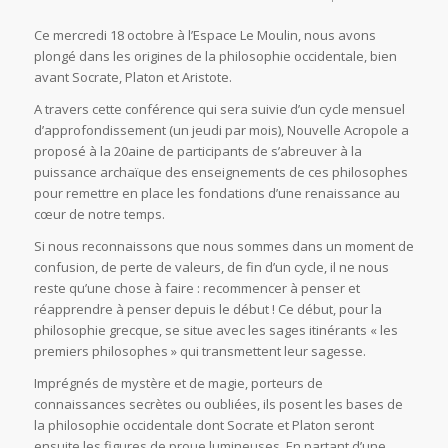
Ce mercredi 18 octobre à l’Espace Le Moulin, nous avons
plongé dans les origines de la philosophie occidentale, bien
avant Socrate, Platon et Aristote.
A travers cette conférence qui sera suivie d’un cycle mensuel
d’approfondissement (un jeudi par mois), Nouvelle Acropole a
proposé à la 20aine de participants de s’abreuver à la
puissance archaïque des enseignements de ces philosophes
pour remettre en place les fondations d’une renaissance au
cœur de notre temps.
Si nous reconnaissons que nous sommes dans un moment de
confusion, de perte de valeurs, de fin d’un cycle, il ne nous
reste qu’une chose à faire : recommencer à penser et
réapprendre à penser depuis le début ! Ce début, pour la
philosophie grecque, se situe avec les sages itinérants « les
premiers philosophes » qui transmettent leur sagesse.
Imprégnés de mystère et de magie, porteurs de
connaissances secrètes ou oubliées, ils posent les bases de
la philosophie occidentale dont Socrate et Platon seront
ensuite les figures de proue lumineuses. En partant d’une