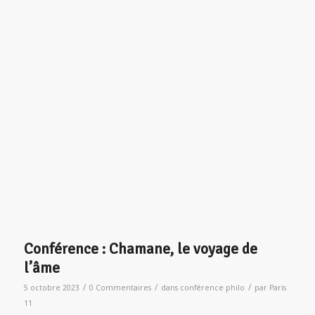
La philosophie est une aventure où l’aventurier apprend à
être sage. Ce périple réclame au philosophe l’expression de
sa nature vertueuse, comme une capacité à ne pas se perdre,
intérieurement, et à rester debout, digne. L’adversité physique
ou morale forgera la droiture et le caractère trempé du
philosophe, Homme de Bien, à ne pas céder à la facilité de
l’avilissement. L’époque est propice.
Un temps riche d’échanges sur la définition et la pratique de la
vertu, et des réflexions sur la question : pourquoi faut-il du
courage et de la prudence pour vivre en philosophe ?