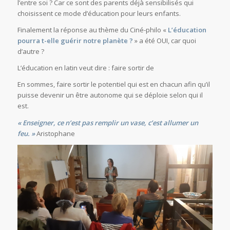
l’entre soi ? Car ce sont des parents déjà sensibilisés qui
choisissent ce mode d’éducation pour leurs enfants.
Finalement la réponse au thème du Ciné-philo «
L’éducation
pourra t-elle guérir notre planète ?
» a été OUI, car quoi
d’autre ?
L’éducation en latin veut dire : faire sortir de
En sommes, faire sortir le potentiel qui est en chacun afin qu’il
puisse devenir un être autonome qui se déploie selon qui il
est.
« Enseigner, ce n’est pas remplir un vase, c’est allumer un
feu. »
Aristophane