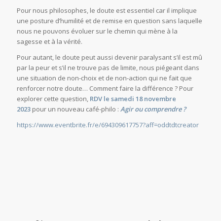
/
/
/
10 octobre 2023
0 Commentaires
dans
Philosophie
par
Paris 11
Ce dimanche 8 octobre 2023
, 16 personnes sont venues
débattre lors d’un café-philo organisé par
ème
l’association
Nouvelle Acropole
du 11
arrondissement de
Paris.
Douter, c’est s’interroger, se questionner. Des échanges entre
les participants ont permis de mettre en évidence l’importance
de le faire – parfois plusieurs fois sur la même question –
pour pouvoir accéder à des réponses authentiques, qui
viennent réellement de soi et qui ne soient pas superficielles.
Pour nous philosophes, le doute est essentiel car il implique
une posture d’humilité et de remise en question sans laquelle
nous ne pouvons évoluer sur le chemin qui mène à la
sagesse et à la vérité.
Pour autant, le doute peut aussi devenir paralysant s’il est mû
par la peur et s’il ne trouve pas de limite, nous piégeant dans
une situation de non-choix et de non-action qui ne fait que
renforcer notre doute… Comment faire la différence ? Pour