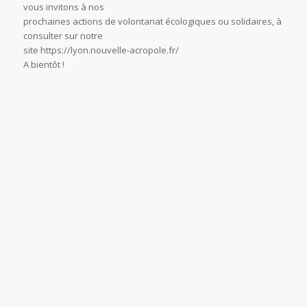
concrètement en
cohérence avec ses valeurs.
Deux citations ont été choisies a cette occasion, pour donner
encore plus de sens à
cette belle action :
« Quand il est évident que ton objectif est inatteignable ne
change pas d’objectif,
change ta manière de l’atteindre. » Confucius
« C’est dans les utopies d’aujourd’hui que sont les solutions
de demain. » Pierre
Rabhi
Sans attendre l’an prochain pour agir pour la planète, nous
vous invitons à nos
prochaines actions de volontariat écologiques ou solidaires, à
consulter sur notre
site https://lyon.nouvelle-acropole.fr/
A bientôt !