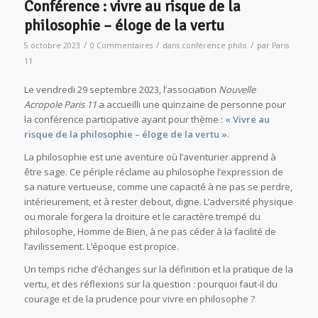
explorer cette question,
RDV le samedi 18 novembre
2023
pour un nouveau café-philo :
Agir ou comprendre ?
https://www.eventbrite.fr/e/694309617757?aff=oddtdtcreator
Conférence : vivre au risque de la
philosophie – éloge de la vertu
/
/
/
5 octobre 2023
0 Commentaires
dans
conférence philo
par
Paris
11
Le vendredi 29 septembre 2023, l’association
Nouvelle
Acropole Paris 11
a accueilli une quinzaine de personne pour
la conférence participative ayant pour thème :
« Vivre au
risque de la philosophie – éloge de la vertu »
.