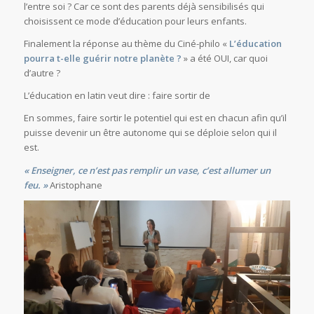
l’entre soi ? Car ce sont des parents déjà sensibilisés qui
choisissent ce mode d’éducation pour leurs enfants.
Finalement la réponse au thème du Ciné-philo «
L’éducation
pourra t-elle guérir notre planète ?
» a été OUI, car quoi
d’autre ?
L’éducation en latin veut dire : faire sortir de
En sommes, faire sortir le potentiel qui est en chacun afin qu’il
puisse devenir un être autonome qui se déploie selon qui il
est.
« Enseigner, ce n’est pas remplir un vase, c’est allumer un
feu. »
Aristophane