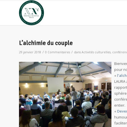
L’alchimie du couple
/
/
29 janvier 2018
0 Commentaires
dans
Activités culturelles
,
conférenc
Bienven
pour no
«
l’alc
LAURA a
rapport
sphèr
confére
entier.
«
Deven
humour
facilit