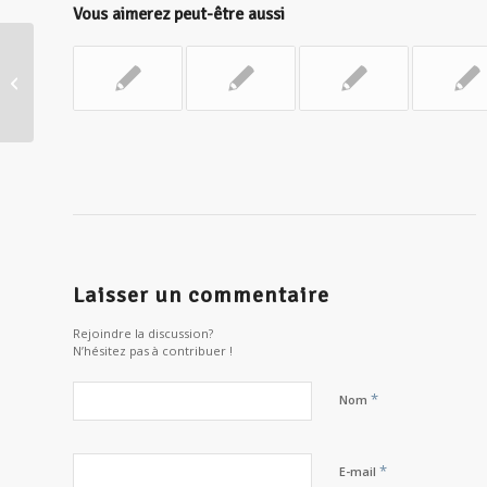
Vous aimerez peut-être aussi
A la rencontre de son archétype
intérieur
Laisser un commentaire
Rejoindre la discussion?
N’hésitez pas à contribuer !
*
Nom
*
E-mail