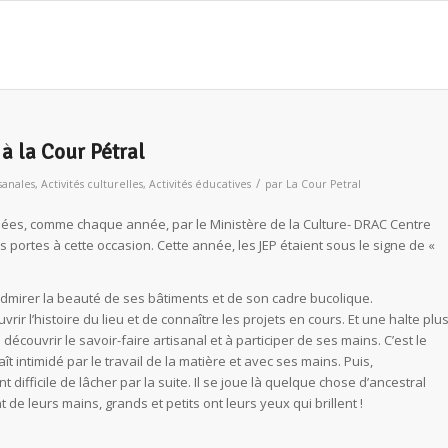
à la Cour Pétral
/
isanales
,
Activités culturelles
,
Activités éducatives
par
La Cour Petral
isées, comme chaque année, par le Ministère de la Culture- DRAC Centre
s portes à cette occasion. Cette année, les JEP étaient sous le signe de «
dmirer la beauté de ses bâtiments et de son cadre bucolique.
r l’histoire du lieu et de connaître les projets en cours. Et une halte plu
 découvrir le savoir-faire artisanal et à participer de ses mains. C’est le
 intimidé par le travail de la matière et avec ses mains. Puis,
 difficile de lâcher par la suite. Il se joue là quelque chose d’ancestral
 de leurs mains, grands et petits ont leurs yeux qui brillent !