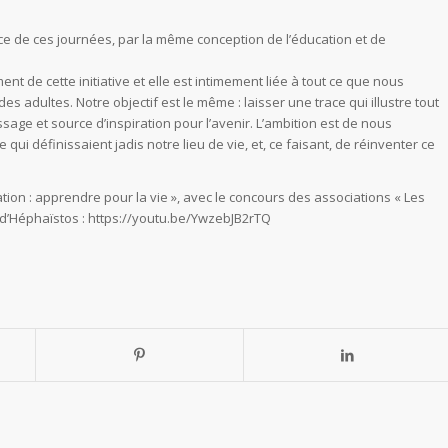
rice de ces journées, par la même conception de l’éducation et de
nt de cette initiative et elle est intimement liée à tout ce que nous
adultes. Notre objectif est le même : laisser une trace qui illustre tout
ssage et source d’inspiration pour l’avenir. L’ambition est de nous
qui définissaient jadis notre lieu de vie, et, ce faisant, de réinventer ce
tion : apprendre pour la vie », avec le concours des associations « Les
rs d’Héphaïstos : https://youtu.be/YwzebJB2rTQ