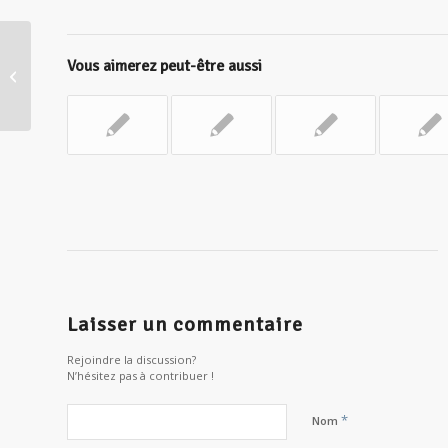
Bouddhisme et Stoïcisme : conseils
Vous aimerez peut-être aussi
des philosophes pour la vie
quotidienne
Laisser un commentaire
Rejoindre la discussion?
N’hésitez pas à contribuer !
*
Nom