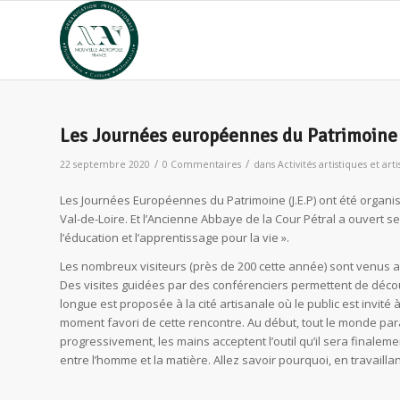
Les Journées européennes du Patrimoine 
/
/
22 septembre 2020
0 Commentaires
dans
Activités artistiques et art
Les Journées Européennes du Patrimoine (J.E.P) ont été organ
Val-de-Loire. Et l’Ancienne Abbaye de la Cour Pétral a ouvert se
l’éducation et l’apprentissage pour la vie ».
Les nombreux visiteurs (près de 200 cette année) sont venus a
Des visites guidées par des conférenciers permettent de découvri
longue est proposée à la cité artisanale où le public est invité à
moment favori de cette rencontre. Au début, tout le monde paraît
progressivement, les mains acceptent l’outil qu’il sera finalement
entre l’homme et la matière. Allez savoir pourquoi, en travaillant