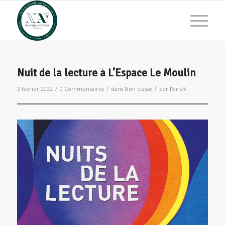
Nuit de la lecture à L’Espace Le Moulin
/
/
/
2 février 2022
0 Commentaires
dans
Non classé
par
Paris 5