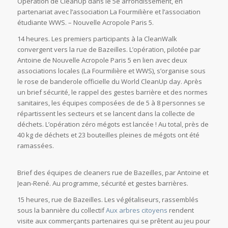
Opération de CleanUp dans le 5e arrondissement, en
partenariat avec l’association La Fourmilière et l’association
étudiante WWS. – Nouvelle Acropole Paris 5.
14 heures. Les premiers participants à la CleanWalk
convergent vers la rue de Bazeilles. L’opération, pilotée par
Antoine de Nouvelle Acropole Paris 5 en lien avec deux
associations locales (La Fourmilière et WWS), s’organise sous
le rose de banderole officielle du World CleanUp day. Après
un brief sécurité, le rappel des gestes barrière et des normes
sanitaires, les équipes composées de de 5 à 8 personnes se
répartissent les secteurs et se lancent dans la collecte de
déchets. L’opération zéro mégots est lancée ! Au total, près de
40 kg de déchets et 23 bouteilles pleines de mégots ont été
ramassées.
Brief des équipes de cleaners rue de Bazeilles, par Antoine et
Jean-René. Au programme, sécurité et gestes barrières.
15 heures, rue de Bazeilles. Les végétaliseurs, rassemblés
sous la bannière du collectif
Aux arbres citoyens
rendent
visite aux commerçants partenaires qui se prêtent au jeu pour