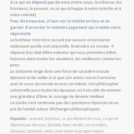
à ce qui ne dépend pas de nous
(notre corps, la richesse, les
honneurs, le pouvoir, ou ce qui échappe à notre contrôle et à
notre volonté).
Pour être heureux, il faut voir la réalité en face et se
garder d’accorder le moindre jugement qui trouble notre
objectivité.
Le bonheur n’est donc assuré par aucune circonstance
extérieure qu’elle soit corporelle, financière ou sociale. Il
dépend d’un état d’être intérieur qui nous permettra d’être
heureux dans toutes les situations, les meilleures comme les
pires.
Le stoïcisme exige donc une force de caractère à toute
épreuve et de veiller à ce que son action soit en harmonie
avec le cours du monde et avec soi-même. Une philosophie
universelle pour toutes les époques où il est utile de montrer
une grandeur d’âme, le courage de devenir meilleur.
La soirée s’est continuée par des questions-réponses et un
pot de l’amitié autour d’échanges philosophiques.
Etiquettes :
araraxie
,
bonheur
,
ce qui dépend de nous
,
ce qui ne
dépend pas de nous
,
Épictète
,
Marc-Aurèle
,
se connaître
,
Sénèque
,
Stoiciens
,
vertu
,
vivre selon sa propre nature