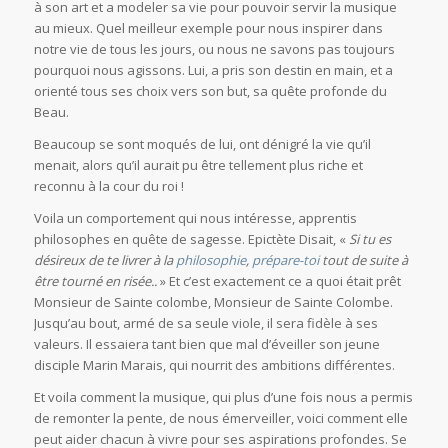
à son art et a modeler sa vie pour pouvoir servir la musique
au mieux. Quel meilleur exemple pour nous inspirer dans
notre vie de tous les jours, ou nous ne savons pas toujours
pourquoi nous agissons. Lui, a pris son destin en main, et a
orienté tous ses choix vers son but, sa quête profonde du
Beau.
Beaucoup se sont moqués de lui, ont dénigré la vie qu’il
menait, alors qu’il aurait pu être tellement plus riche et
reconnu à la cour du roi !
Voila un comportement qui nous intéresse, apprentis
philosophes en quête de sagesse. Epictète Disait, «
Si tu es
désireux de te livrer à la
philosophie
,
prépare-toi
tout de suite à
être tourné en risée..
» Et c’est exactement ce a quoi était prêt
Monsieur de Sainte colombe, Monsieur de Sainte Colombe.
Jusqu’au bout, armé de sa seule viole, il sera fidèle à ses
valeurs. Il essaiera tant bien que mal d’éveiller son jeune
disciple Marin Marais, qui nourrit des ambitions différentes.
Et voila comment la musique, qui plus d’une fois nous a permis
de remonter la pente, de nous émerveiller, voici comment elle
peut aider chacun à vivre pour ses aspirations profondes. Se