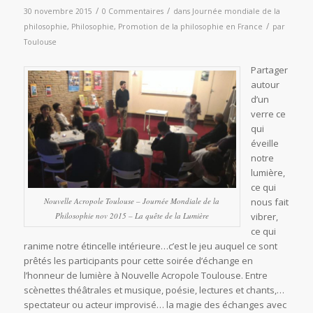
/
/
30 novembre 2015
0 Commentaires
dans
Journée mondiale de la
/
philosophie
,
Philosophie
,
Promotion de la philosophie en France
par
Toulouse
Partager
autour
d’un
verre ce
qui
éveille
notre
lumière,
ce qui
Nouvelle Acropole Toulouse – Journée Mondiale de la
nous fait
Philosophie nov 2015 – La quête de la Lumière
vibrer,
ce qui
ranime notre étincelle intérieure…c’est le jeu auquel ce sont
prêtés les participants pour cette soirée d’échange en
l’honneur de lumière à Nouvelle Acropole Toulouse. Entre
scènettes théâtrales et musique, poésie, lectures et chants,…
spectateur ou acteur improvisé… la magie des échanges avec