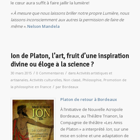
le cœur aura suffit à faire jaillir la lumière!
« À mesure que nous laissons briller notre propre Lumière, nous
laissons inconsciemment aux autres la permission de faire de
même ».
Nelson Mandela
Ion de Platon, l’art, fruit d’une inspiration
divine ou éloge à la science ?
/
/
30 mars 2015
0 Commentaires
dans
Activités artistiques et
artisanales
,
Activités culturelles
,
Non classé
,
Philosophie
,
Promotion de
/
la philosophie en France
par
Bordeaux
Platon de retour à Bordeaux
À l’initiative de Nouvelle Acropole
Bordeaux, au Théâtre Trianon, la
Compagnie de théâtre «Les Amis
de Platon » a interprété
Ion
, sur une
mise en scène et une adaptation de