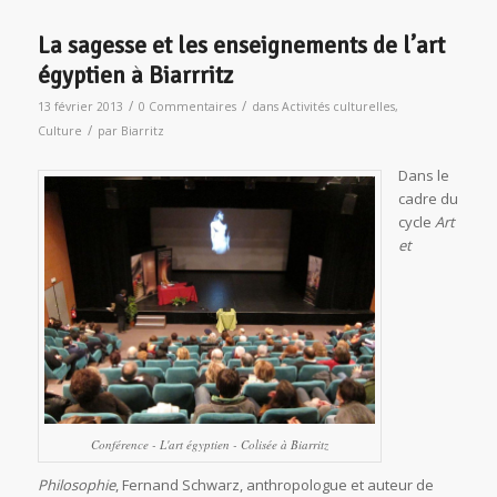
La sagesse et les enseignements de l’art
égyptien à Biarrritz
/
/
13 février 2013
0 Commentaires
dans
Activités culturelles
,
/
Culture
par
Biarritz
Dans le
cadre du
cycle
Art
et
Conférence - L'art égyptien - Colisée à Biarritz
Philosophie
, Fernand Schwarz, anthropologue et auteur de