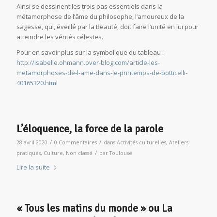
Ainsi se dessinent les trois pas essentiels dans la
métamorphose de l’âme du philosophe, l’amoureux de la
sagesse, qui, éveillé par la Beauté, doit faire l’unité en lui pour
atteindre les vérités célestes.
Pour en savoir plus sur la symbolique du tableau :
http://isabelle.ohmann.over-blog.com/article-les-
metamorphoses-de-l-ame-dans-le-printemps-de-botticelli-
40165320.html
L’éloquence, la force de la parole
/
/
28 avril 2020
0 Commentaires
dans
Activités culturelles
,
Ateliers
/
pratiques
,
Culture
,
Non classé
par
Toulouse
Lire la suite
« Tous les matins du monde » ou La