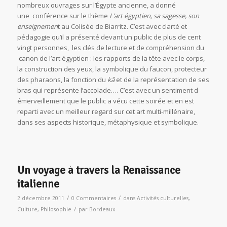
nombreux ouvrages sur l’Égypte ancienne, a donné
une conférence sur le thème
L’art égyptien, sa sagesse, son
enseignemen
t au Colisée de Biarritz. C’est avec clarté et
pédagogie qu’il a présenté devant un public de plus de cent
vingt personnes, les clés de lecture et de compréhension du
canon de l’art égyptien : les rapports de la tête avec le corps,
la construction des yeux, la symbolique du faucon, protecteur
des pharaons, la fonction du
kâ
et de la représentation de ses
bras qui représente l’accolade…. C’est avec un sentiment d
émerveillement que le public a vécu cette soirée et en est
reparti avec un meilleur regard sur cet art multi-millénaire,
dans ses aspects historique, métaphysique et symbolique.
Un voyage à travers la Renaissance
italienne
/
/
2 décembre 2011
0 Commentaires
dans
Activités culturelles
,
/
Culture
,
Philosophie
par
Bordeaux