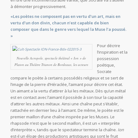
en tire une incommensurable vanité, que Socrate va s’atteler
à démonter progressivement.
«Les poètes ne composent pas en vertu d’un art, mais en
vertu d’un don divin, chacun n’est capable de bien
composer que dans le genre vers lequel la Muse l’a poussé.
»
Pour décrire
l’inspiration et la
Nouvelle Acropole, spectacle théâtral « Ion » de
possession
Platon au Théâtre Trianon de Bordeaux, les acteurs
poétique,
Socrate
compare le poète à certains possédés religieux et se sert de
l’image de la pierre d’Héraclée, l’aimant pour décrire cet état.
Un aimant a la vertu d’attirer à lui les métaux. Dès qu’un métal
est en contact avec l’aimant il possède à son tour la capacité
d’attirer les autres métaux. Ainsi une chaîne peut s’établir,
rattachée en dernier lieu à l’aimant. De même, le poète est le
premier maillon d’une chaîne inspirée par les Muses. Le
rhapsode n’est que le second maillon, il est un « interprète
d’interprète », tandis que le spectateur termine la chaîne.
Ion
est-il un éloge des productions artistiques qui sont le fruit