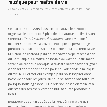
musique pour maître de vie
/
/
/
28 août 2019
0 Commentaires
dans
Activités culturelles
par
Toulouse
Ce mardi 27 aout 2019, l’association Nouvelle Acropole
organisait le dernier ciné-philo de l’été autour du film d’Alain
Corneau «
Tous les matins du monde
». Une invitation à
méditer sur notre vie à travers l’exemple du personnage
principal, Monsieur de Sainte Colombe. Celui-ci a renié la vie
luxueuse de château, pour se consacrer corps et âme à son
art, la musique. Ce maître de la viole de Gambe, instrument
favoris de l’époque baroque, a réussi à se transcender grâce
à son art et a modeler sa vie pour pouvoir servir la musique
au mieux. Quel meilleur exemple pour nous inspirer dans
notre vie de tous les jours, ou nous ne savons pas toujours
pourquoi nous agissons. Lui, a pris son destin en main, et a
orienté tous ses choix vers son but, sa quête profonde du
Beau.
Beaucoup se sont moqués de lui, ont dénigré la vie qu’il
menait, alors qu’il aurait pu être tellement plus riche et