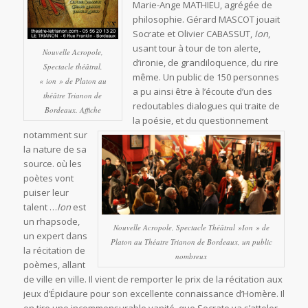
Marie-Ange MATHIEU, agrégée de
philosophie. Gérard MASCOT jouait
Socrate et Olivier CABASSUT,
Ion
,
usant tour à tour de ton alerte,
Nouvelle Acropole,
d’ironie, de grandiloquence, du rire
Spectacle théâtral,
même. Un public de 150 personnes
« ion » de Platon au
a pu ainsi être à l’écoute d’un des
théâtre Trianon de
redoutables dialogues qui traite de
Bordeaux. Affiche
la poésie, et du questionnement
notamment sur
la nature de sa
source. où les
poètes vont
puiser leur
talent …
Ion
est
un rhapsode,
Nouvelle Acropole, Spectacle Théâtral »Ion » de
un expert dans
Platon au Théatre Trianon de Bordeaux, un public
la récitation de
nombreux
poèmes, allant
de ville en ville. Il vient de remporter le prix de la récitation aux
jeux d’Épidaure pour son excellente connaissance d’Homère. Il