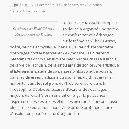
/
/
22 juillet 2013
0 Commentaires
dans
Activités culturelles
,
/
Culture
par
Toulouse
Le centre de Nouvelle Acropole
Conférence sur Khalil Gibran à
Toulouse a organisé une soirée
Nouvelle Acropole Toulouse
de conférence et d’échanges
sur le thème de «Khalil Gibran,
poète, peintre et mystique libanais», auteur d’une trentaine
d’ouvrages dont le best-seller
Le Prophète
. Les différents
intervenants ont mis en lumière l’étonnante richesse à la fois
de la vie de l’écrivain, de la singularité de son œuvre artistique
et littéraire, ainsi que de sa pensée philosophique puisant
dans les diverses traditions du soufisme, du christianisme
maronite, dans les religions de l’Inde ou encore dans la
Théosophie. Quelques lectures d’extraits des ouvrages
majeurs de Khalil Gibran ont fait émerger la puissance
inspiratrice des ses textes et de ses peintures, qui sont aussi
bien un ressourcement pour l’âme qu’une profonde source
d’inspiration pour l’homme d’aujourd’hui.