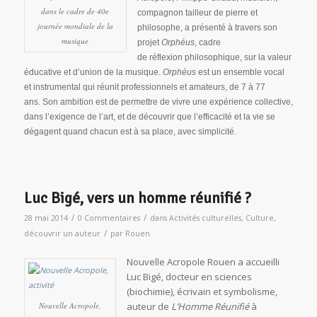
dans le cadre de 40e
compagnon tailleur de pierre et
journée mondiale de la
philosophe, a présenté à travers son
musique
projet
Orphéus
, cadre
de réflexion philosophique, sur la valeur
éducative et d’union de la musique.
Orphéus
est un ensemble vocal
et instrumental qui réunit professionnels et amateurs, de 7 à 77
ans.
Son ambition est de permettre de vivre une expérience collective,
dans l’exigence de l’art, et de découvrir que l’efficacité et la vie se
dégagent quand chacun est à sa place, avec simplicité.
Luc Bigé, vers un homme réunifié ?
/
/
28 mai 2014
0 Commentaires
dans
Activités culturelles
,
Culture
,
/
découvrir un auteur
par
Rouen
Nouvelle Acropole Rouen a accueilli
Luc Bigé, docteur en sciences
(biochimie), écrivain et symbolisme,
Nouvelle Acropole,
auteur de
L’Homme Réunifié
à