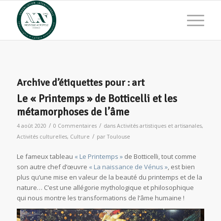
Archive d’étiquettes pour :
art
Le « Printemps » de Botticelli et les
métamorphoses de l’âme
/
/
4 août 2020
0 Commentaires
dans
Activités artistiques et artisanales
,
/
Activités culturelles
,
Culture
par
Toulouse
Le fameux tableau
« Le Printemps »
de Botticelli, tout comme
son autre chef d’œuvre
« La naissance de Vénus »
, est bien
plus qu’une mise en valeur de la beauté du printemps et de la
nature… C’est une allégorie mythologique et philosophique
qui nous montre les transformations de l’âme humaine !