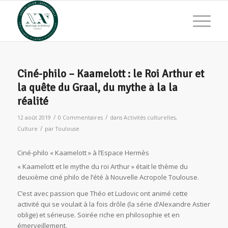
Ciné-philo – Kaamelott : le Roi Arthur et
la quête du Graal, du mythe à la la
réalité
/
/
12 août 2019
0 Commentaires
dans
Activités culturelles
,
/
Culture
par
Toulouse
Ciné-philo « Kaamelott » à l’Espace Hermès
« Kaamelott et le mythe du roi Arthur » était le thème du
deuxième ciné philo de l’été à Nouvelle Acropole Toulouse.
C’est avec passion que Théo et Ludovic ont animé cette
activité qui se voulait à la fois drôle (la série d’Alexandre Astier
oblige) et sérieuse. Soirée riche en philosophie et en
émerveillement.