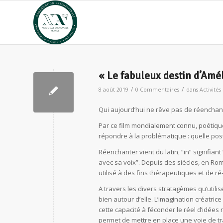
« Le fabuleux destin d’Amél
/
/
8 août 2019
0 Commentaires
dans
Activités
Qui aujourd’hui ne rêve pas de réencha
Par ce film mondialement connu, poétique 
répondre à la problématique : quelle po
Réenchanter vient du latin, “in” signifian
avec sa voix”. Depuis des siècles, en Rom
utilisé à des fins thérapeutiques et de r
A travers les divers stratagèmes qu’utilis
bien autour d’elle. L’imagination créatri
cette capacité à féconder le réel d’idées
permet de mettre en place une voie de tra