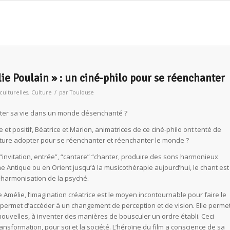
ie Poulain » : un ciné-philo pour se réenchanter
/
 culturelles
,
Culture
par
Toulouse
nter sa vie dans un monde désenchanté ?
et positif, Béatrice et Marion, animatrices de ce ciné-philo ont tenté de
sture adopter pour se réenchanter et réenchanter le monde ?
t “invitation, entrée”, “cantare” “chanter, produire des sons harmonieux
e Antique ou en Orient jusqu’à la musicothérapie aujourd’hui, le chant est
é-harmonisation de la psyché.
e Amélie, l’imagination créatrice est le moyen incontournable pour faire le
ce permet d’accéder à un changement de perception et de vision. Elle perme
 nouvelles, à inventer des manières de bousculer un ordre établi. Ceci
nsformation, pour soi et la société. L’héroïne du film a conscience de sa