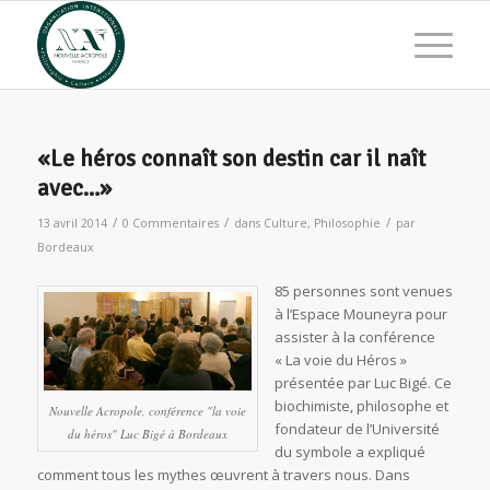
«Le héros connaît son destin car il naît
avec…»
/
/
/
13 avril 2014
0 Commentaires
dans
Culture
,
Philosophie
par
Bordeaux
85 personnes sont venues
à l’Espace Mouneyra pour
assister à la conférence
« La voie du Héros »
présentée par Luc Bigé. Ce
biochimiste, philosophe et
Nouvelle Acropole, conférence "la voie
fondateur de l’Université
du héros" Luc Bigé à Bordeaux
du symbole a expliqué
comment tous les mythes œuvrent à travers nous. Dans