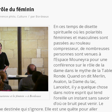
rôle du féminin
/
rence philo
,
Culture
par
Bordeaux
En ces temps de disette
spirituelle où les polarités
féminines et masculines sont
passées au rouleau
compresseur, de nombreuses
personnes sont venues à
l’Espace Mouneyra pour une
conférence sur le rôle de la
dame dans le mythe de la Tabl
Ronde. Quand on dit Merlin,
Avalon, la Dame du lac,
Lancelot, il y a quelque chose
dans notre esprit qui tend
hurienne et le féminin » à Bordeaux
l’oreille un instant sans savoir
d’où ce bruit peut venir. Le
e destinée qui s’ignore. Elle est une quête pour aller