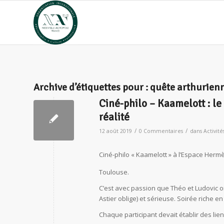
Archive d’étiquettes pour :
quête arthurien
Ciné-philo – Kaamelott : le 
réalité
/
/
12 août 2019
0 Commentaires
dans
Activité
Ciné-philo « Kaamelott » à l’Espace Herm
Toulouse.
C’est avec passion que Théo et Ludovic ont
Astier oblige) et sérieuse. Soirée riche e
Chaque participant devait établir des liens