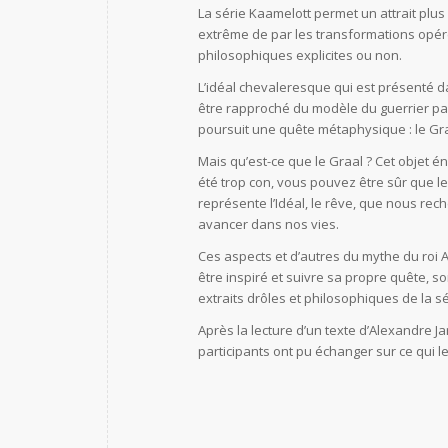
La série Kaamelott permet un attrait plu
extrême de par les transformations opéré
philosophiques explicites ou non.
L’idéal chevaleresque qui est présenté d
être rapproché du modèle du guerrier pac
poursuit une quête métaphysique : le Gra
Mais qu’est-ce que le Graal ? Cet objet én
été trop con, vous pouvez être sûr que le 
représente l’Idéal, le rêve, que nous rec
avancer dans nos vies.
Ces aspects et d’autres du mythe du roi 
être inspiré et suivre sa propre quête, s
extraits drôles et philosophiques de la s
Après la lecture d’un texte d’Alexandre 
participants ont pu échanger sur ce qui les