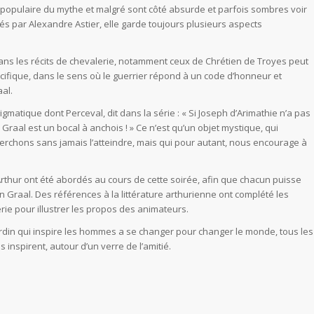
s populaire du mythe et malgré sont côté absurde et parfois sombres voir
s par Alexandre Astier, elle garde toujours plusieurs aspects
ans les récits de chevalerie, notamment ceux de Chrétien de Troyes peut
ifique, dans le sens où le guerrier répond à un code d’honneur et
al.
igmatique dont Perceval, dit dans la série : « Si Joseph d’Arimathie n’a pas
Graal est un bocal à anchois ! » Ce n’est qu’un objet mystique, qui
herchons sans jamais l’atteindre, mais qui pour autant, nous encourage à
Arthur ont été abordés au cours de cette soirée, afin que chacun puisse
on Graal. Des références à la littérature arthurienne ont complété les
érie pour illustrer les propos des animateurs.
Jardin qui inspire les hommes a se changer pour changer le monde, tous les
 inspirent, autour d’un verre de l’amitié.