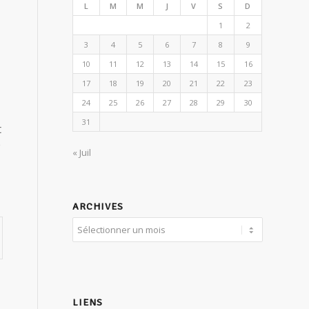
L
M
M
J
V
S
D
1
2
3
4
5
6
7
8
9
10
11
12
13
14
15
16
17
18
19
20
21
22
23
24
25
26
27
28
29
30
31
t
e
« Juil
ARCHIVES
LIENS