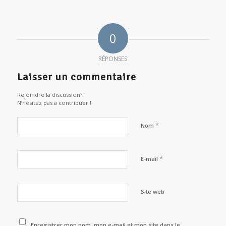
0
RÉPONSES
Laisser un commentaire
Rejoindre la discussion?
N’hésitez pas à contribuer !
*
Nom
*
E-mail
Site web
Enregistrer mon nom, mon e-mail et mon site dans le