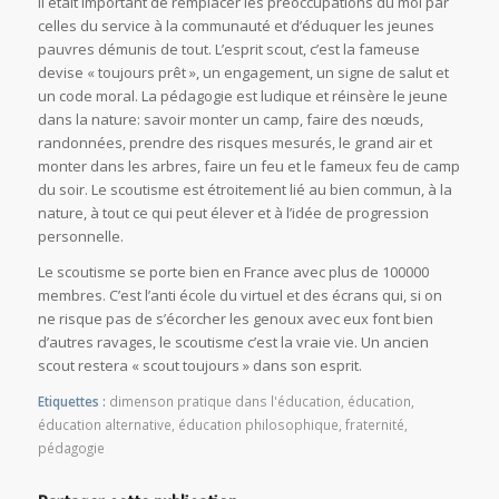
il était important de remplacer les préoccupations du moi par
celles du service à la communauté et d’éduquer les jeunes
pauvres démunis de tout. L’esprit scout, c’est la fameuse
devise « toujours prêt », un engagement, un signe de salut et
un code moral. La pédagogie est ludique et réinsère le jeune
dans la nature: savoir monter un camp, faire des nœuds,
randonnées, prendre des risques mesurés, le grand air et
monter dans les arbres, faire un feu et le fameux feu de camp
du soir. Le scoutisme est étroitement lié au bien commun, à la
nature, à tout ce qui peut élever et à l’idée de progression
personnelle.
Le scoutisme se porte bien en France avec plus de 100000
membres. C’est l’anti école du virtuel et des écrans qui, si on
ne risque pas de s’écorcher les genoux avec eux font bien
d’autres ravages, le scoutisme c’est la vraie vie. Un ancien
scout restera « scout toujours » dans son esprit.
Etiquettes :
dimenson pratique dans l'éducation
,
éducation
,
éducation alternative
,
éducation philosophique
,
fraternité
,
pédagogie