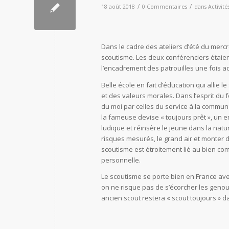
/
/
18 août 2018
0 Commentaires
dans
Activité
Dans le cadre des ateliers d’été du mercred
scoutisme. Les deux conférenciers étaient
l’encadrement des patrouilles une fois ad
Belle école en fait d’éducation qui allie l
et des valeurs morales. Dans l’esprit du 
du moi par celles du service à la communa
la fameuse devise « toujours prêt », un 
ludique et réinsère le jeune dans la na
risques mesurés, le grand air et monter d
scoutisme est étroitement lié au bien com
personnelle.
Le scoutisme se porte bien en France avec
on ne risque pas de s’écorcher les genoux
ancien scout restera « scout toujours » d