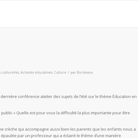
/
s culturelles
,
Activités éducatives
,
Culture
par
Bordeaux
a dernière conférence atelier des sujets de l’été sur le thème Éducation en
ublic « Quelle est pour vous la difficulté la plus importante pour être
e crèche qui accompagne aussi bien les parents que les enfants nous a
 épaulée par un professeur qui a éclairé le thème d’une manière