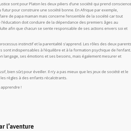
 justice sont pour Platon les deux piliers d’une société qui prend conscienc
du futur pour construire une société bonne. En Afrique par exemple,
affaire de papa maman mais concerne l’ensemble de la société car tout
de l’éducation doit conduire de la dépendance des premiers âges au
ulte afin que chacun se sente responsable de ses actions envers soi et
processus instinctif et la parentalité s’apprend. Les rôles des deux parent
s sont indispensables à l’équilibre et à la formation psychique de l’enfant.
n langage, ses émotions et ses besoins, mais également mesurer et
sif, bien sûr) pour éveiller. Il n’y a pas mieux que les jeux de société et le
es règles à des enfants récalcitrants.
 apprendre !
ar l’aventure