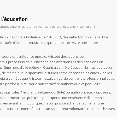
 l’éducation
/
ctivités culturelles
,
Journée mondiale de la philosophie
par
Paris 11
a philosophie à l’initiative de l’UNESCO, Nouvelle Acropole Paris 11 a
onctuée d’écoutes musicales, qui a permis de vivre une soirée
s cœurs une influence morale. Aristote décrit dans son
arsis
, processus de purification des affections et des passions en
t l’âme hors d’elle-même ». Quant à son rôle éducatif, la musique est un
ut, de même que le sport influe sur les corps, façonner les âmes « en les
Déjà à son époque Aristote mettait en garde contre la professionnalisation
 faire perdre à la musique son caractère authentique et populaire.
tes musicales
live
(piano, didgeridoo, flûte) ou audio ont été proposées,
our permettre au public de participer d’une expérience d’harmonie
és peu avant la fin pour que chacun puisse échanger et mener une
vec tous par l’intermédiaire d’un rapporteur volontaire. Que de richesses