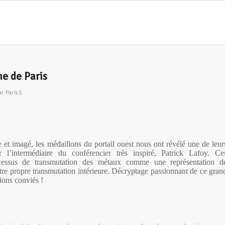
e de Paris
ar
Paris 5
et imagé, les médaillons du portail ouest nous ont révélé une de leur
ar l’intermédiaire du conférencier très inspiré, Patrick Lafoy. Ce
cessus de transmutation des métaux comme une représentation d
tre propre transmutation intérieure. Décryptage passionnant de ce gran
tions conviés !