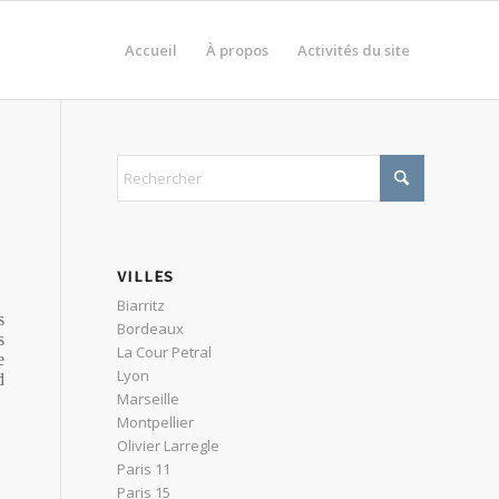
Accueil
À propos
Activités du site
VILLES
Biarritz
s
Bordeaux
s
La Cour Petral
e
Lyon
d
Marseille
Montpellier
Olivier Larregle
Paris 11
Paris 15