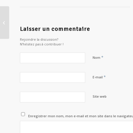
Mythe de la Caverne de Platon,
illusion ou marionnettes ?
Laisser un commentaire
Rejoindre la discussion?
N’hésitez pas à contribuer !
*
Nom
*
E-mail
Site web
Enregistrer mon nom, mon e-mail et mon site dans le navigat