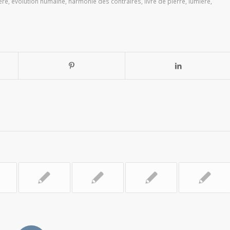
ère
,
évolution humaine
,
harmonie des contraires
,
livre de pierre
,
lumière
,