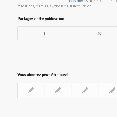
Etiquettes :
Alchimie
,
esprit-mati
médaillons
,
mercure
,
symbolisme
,
transmutation
Partager cette publication
Vous aimerez peut-être aussi