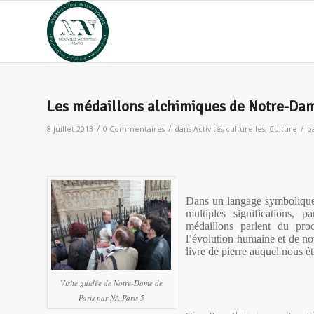
Les médaillons alchimiques de Notre-Dam
/
/
/
8 juillet 2013
0 Commentaires
dans
Activités culturelles
,
Culture
p
Dans un langage symbolique 
multiples significations, p
médaillons parlent du pro
l’évolution humaine et de no
livre de pierre auquel nous é
Visite guidée de Notre-Dame de
Paris par NA Paris 5