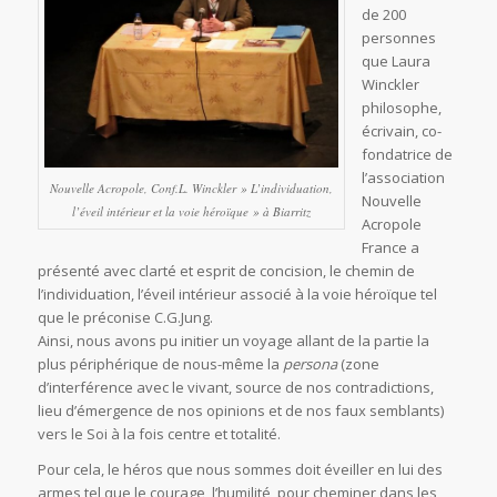
de 200
personnes
que Laura
Winckler
philosophe,
écrivain, co-
fondatrice de
l’association
Nouvelle Acropole, Conf.L. Winckler » L’individuation,
Nouvelle
l’éveil intérieur et la voie héroïque » à Biarritz
Acropole
France a
présenté avec clarté et esprit de concision, le chemin de
l’individuation, l’éveil intérieur associé à la voie héroïque tel
que le préconise C.G.Jung.
Ainsi, nous avons pu initier un voyage allant de la partie la
plus périphérique de nous-même la
persona
(zone
d’interférence avec le vivant, source de nos contradictions,
lieu d’émergence de nos opinions et de nos faux semblants)
vers le Soi à la fois centre et totalité.
Pour cela, le héros que nous sommes doit éveiller en lui des
armes tel que le courage, l’humilité, pour cheminer dans les