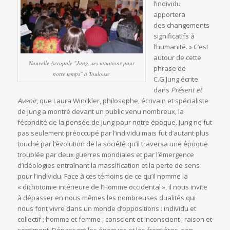
l’individu
apportera
des changements
significatifs à
l’humanité. » C’est
autour de cette
Nouvelle Acropole "Jung, ses intuitions pour
phrase de
notre temps" à Toulouse
C.G.Jung écrite
dans
Présent et
Avenir
, que Laura Winckler, philosophe, écrivain et spécialiste
de Jung a montré devant un public venu nombreux, la
fécondité de la pensée de Jung pour notre époque. Jung ne fut
pas seulement préoccupé par l’individu mais fut d’autant plus
touché par l’évolution de la société qu’il traversa une époque
troublée par deux guerres mondiales et par l’émergence
d’idéologies entraînant la massification et la perte de sens
pour l’individu. Face à ces témoins de ce qu’il nomme la
« dichotomie intérieure de l’Homme occidental », il nous invite
à dépasser en nous mêmes les nombreuses dualités qui
nous font vivre dans un monde d’oppositions : individu et
collectif ; homme et femme ; conscient et inconscient ; raison et