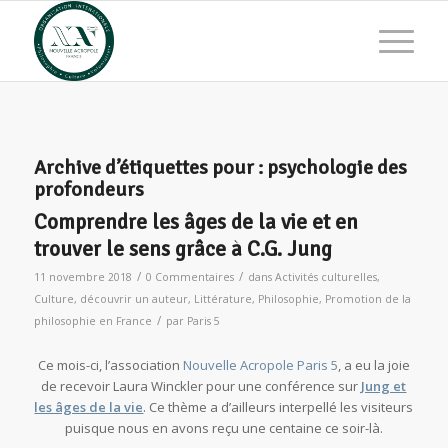
Archive d’étiquettes pour :
psychologie des
profondeurs
Comprendre les âges de la vie et en
trouver le sens grâce à C.G. Jung
/
/
11 novembre 2018
0 Commentaires
dans
Activités culturelles
,
Culture
,
découvrir un auteur
,
Littérature
,
Philosophie
,
Promotion de la
/
philosophie en France
par
Paris 5
Ce mois-ci, l’association
Nouvelle Acropole Paris 5
, a eu la joie
de recevoir Laura Winckler pour une conférence sur
Jung et
les âges de la vie
. Ce thème a d’ailleurs interpellé les visiteurs
puisque nous en avons reçu une centaine ce soir-là.