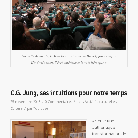
Nouvelle Acropole, L. Winckler au Colisée de Biarritz pour conf. »
L’individuation, l’éveil intérieur et la voie héroïque »
C.G. Jung, ses intuitions pour notre temps
/
/
25 novembre 2013
0 Commentaires
dans
Activités culturelles
,
/
Culture
par
Toulouse
« Seule une
authentique
transformation de