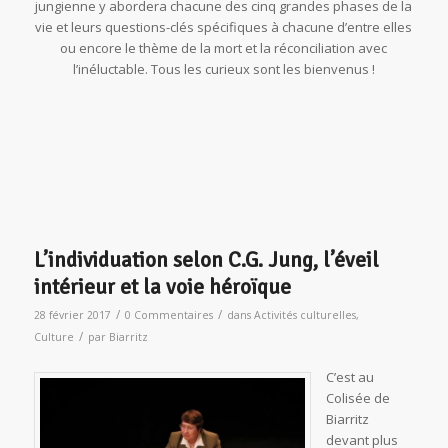
jungienne y abordera chacune des cinq grandes phases de la
vie et leurs questions-clés spécifiques à chacune d’entre elles
ou encore le thème de la mort et la réconciliation avec
l’inéluctable. Tous les curieux sont les bienvenus !
L’individuation selon C.G. Jung, l’éveil
intérieur et la voie héroïque
/
/
28 février 2017
0 Commentaires
dans
Activités culturelles
,
/
Culture
par
Biarritz
C’est au
Colisée de
Biarritz
devant plus