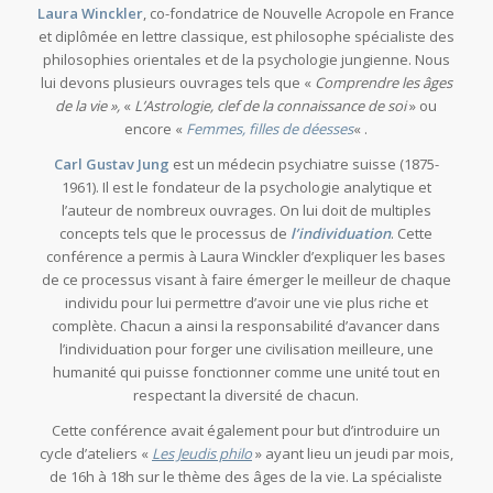
Laura Winckler
, co-fondatrice de Nouvelle Acropole en France
et diplômée en lettre classique, est philosophe spécialiste des
philosophies orientales et de la psychologie jungienne. Nous
lui devons plusieurs ouvrages tels que «
Comprendre les âges
de la vie »,
«
L’Astrologie, clef de la connaissance de soi
» ou
encore «
Femmes, filles de déesses
« .
Carl Gustav Jung
est un médecin psychiatre suisse (1875-
1961). Il est le fondateur de la psychologie analytique et
l’auteur de nombreux ouvrages. On lui doit de multiples
concepts tels que le processus de
l’individuation
. Cette
conférence a permis à Laura Winckler d’expliquer les bases
de ce processus visant à faire émerger le meilleur de chaque
individu pour lui permettre d’avoir une vie plus riche et
complète. Chacun a ainsi la responsabilité d’avancer dans
l’individuation pour forger une civilisation meilleure, une
humanité qui puisse fonctionner comme une unité tout en
respectant la diversité de chacun.
Cette conférence avait également pour but d’introduire un
cycle d’ateliers «
Les Jeudis philo
» ayant lieu un jeudi par mois,
de 16h à 18h sur le thème des âges de la vie. La spécialiste