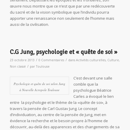
sentiment. Dépassant les époques et les frontières, son
œuvre nous montre que ce n’est que par une redécouverte
du sacré et de la vision symbolique que l’individu pourra
apporter une renaissance non seulement de l’homme mais
aussi de la civilisation.
C.G Jung, psychologie et « quête de soi »
/
/
23 octobre 2013
0 Commentaires
dans
Activités culturelles
,
Culture
,
/
Non classé
par
Toulouse
C’est devant une salle
Psychologie et quête de soi selon Jung
comble que la
à Nouvelle Acropole Toulouse
psychologue Béatrice
Carles a évoqué le lien
entre la psychologie et le thème de la «quête de soi», à
travers la pensée de Carl Gustav Jung. Le concept
d’individuation, au centre de la pensée de Jung, met en
évidence la recherche et le besoin propre à l’homme de
découvrir, au-delà des apparences et des changements de sa