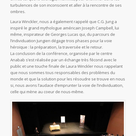
turbulences de son inconscient et aller à la rencontre de ses
ombres.
Laura Winckler, nous a également rappelé que C.G. Jung a
inspiré le grand mythologue américain Joseph Campbell, lui
même, inspirateur de Georges Lucas qui, du parcours de
l’individuation Jungien dégage trois phases pour la voie
héroïque : la préparation, la traversée et le retour.
La conclusion de la conférence, organisée par le centre
Anabab s’est réalisée par un échange très fécond avec le
public et une touche finale de Laura Winckler nous rappelant
que nous sommes tous responsables des problèmes du
monde et que la solution pour les résoudre se trouve en nous
si, nous avons l’audace d’emprunter la voie de l’individuation,
celle qui mène au coeur de nous-même.