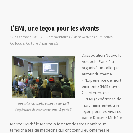
L’EMI, une leçon pour les vivants
/
/
12 décembre 2013
0 Commentaires
dans
Activités culturelles
,
/
Colloque
,
Culture
par
Paris 5
L’association Nouvelle
Acropole Paris 5 a
organisé un colloque
autour du thème
« l’Expérience de mort
éminente (EMI) » avec
2 conférences :
– L’EMI (expérience de
Nouvelle Acropole, colloque sur EMI
mort imminente), une
(expérience de mort imminente) à paris 5
leçon pour les vivants,
par le Docteur Michèle
Morize : Michèle Morize a fait état des très nombreux
témoignages de médecins qui ont connu eux-mêmes le