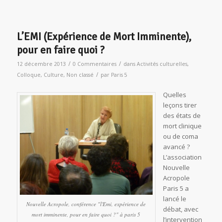
L’EMI (Expérience de Mort Imminente),
pour en faire quoi ?
/
/
12 décembre 2013
0 Commentaires
dans
Activités culturelles
,
/
Colloque
,
Culture
,
Non classé
par
Paris 5
Quelles
leçons tirer
des états de
mort clinique
ou de coma
avancé ?
L’association
Nouvelle
Acropole
Paris 5 a
lancé le
Nouvelle Acropole, conférence "l'Emi, expérience de
débat, avec
mort imminente, pour en faire quoi ?" à paris 5
l’intervention