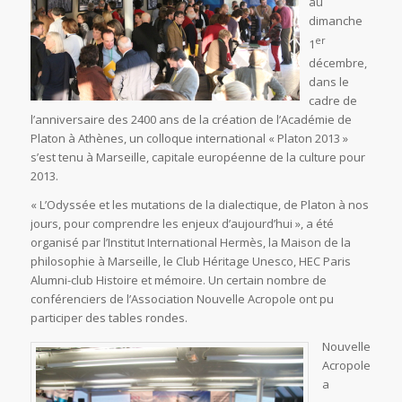
au
dimanche
er
1
décembre,
dans le
cadre de
l’anniversaire des 2400 ans de la création de l’Académie de
Platon à Athènes, un colloque international « Platon 2013 »
s’est tenu à Marseille, capitale européenne de la culture pour
2013.
« L’Odyssée et les mutations de la dialectique, de Platon à nos
jours, pour comprendre les enjeux d’aujourd’hui », a été
organisé par l’Institut International Hermès, la Maison de la
philosophie à Marseille, le Club Héritage Unesco, HEC Paris
Alumni-club Histoire et mémoire. Un certain nombre de
conférenciers de l’Association Nouvelle Acropole ont pu
participer des tables rondes.
Nouvelle
Acropole
a