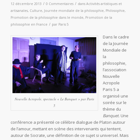
/
/
12 décembre 2013
0 Commentaires
dans
Activités artistiques et
artisanales
,
Culture
,
Journée mondiale de la philosophie
,
Philosophie
,
Promotion de la philosophie dans le monde
,
Promotion de la
/
philosophie en France
par
Paris 5
Dans le cadre
de la Journée
Mondiale de
la
philosophie,
l’association
Nouvelle
Acropole
Paris 5 a
organisé une
Nouvelle Acropole, spectacle « Le Banquet » par Paris
soirée sur le
5
thème du
Banquet
. Une
conférence a présenté ce célèbre dialogue de Platon autour
de l’amour, mettant en scène des intervenants qui tentent,
autour de Socrate, une définition de ce sujet si universel. Mais