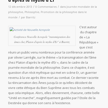
/
/
12 décembre 2013
0 Commentaires
dans
Journée mondiale de la
philosophie
,
Philosophie
,
Promotion de la philosophie dans le
/
monde
par
Biarritz
C’est autour
du chapitre
Conférence Nouvelle Acropole "transmigration des
de « La
âmes chez Platon d'après le mythe d'Er" à Biarritz
République »
que s’est
réuni un public venu nombreux pour la conférence animée
par olivier Larrègle, sur le thème « la transmigration de l’âme
chez Platon d’après le mythe d’Er », dans le cadre de la
journée mondiale de la philosophie. Dans ce chapitre, il est
question d’un récit mythique qui met en scène Er, un guerrier
revenu à la vie après être mort au combat. Ce dernier raconte
la réincarnation des Âmes jusqu’à ce qu’elles décident de
vivre cette éthique du Bien Suprême avec tous les combats
que cela implique. Alors, elles deviennent, chacune, cette belle
“Unité en marche”, magnifiquement guidée par l’ Etoile de la
Destinée qui donne son sens à l’existence.