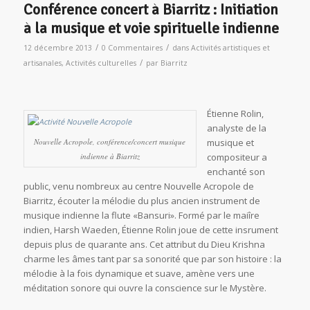
Conférence concert à Biarritz : Initiation
à la musique et voie spirituelle indienne
/
/
12 décembre 2013
0 Commentaires
dans
Activités artistiques et
/
artisanales
,
Activités culturelles
par
Biarritz
Étienne Rolin,
analyste de la
Nouvelle Acropole, conférence/concert musique
musique et
indienne à Biarritz
compositeur a
enchanté son
public, venu nombreux au centre Nouvelle Acropole de
Biarritz, écouter la mélodie du plus ancien instrument de
musique indienne la flute «Bansuri». Formé par le maiîre
indien, Harsh Waeden, Étienne Rolin joue de cette insrument
depuis plus de quarante ans. Cet attribut du Dieu Krishna
charme les âmes tant par sa sonorité que par son histoire : la
mélodie à la fois dynamique et suave, amène vers une
méditation sonore qui ouvre la conscience sur le Mystère.