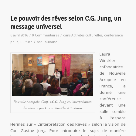
Le pouvoir des rêves selon C.G. Jung, un
message universel
/
/
6 avril 2016
0 Commentaires
dans
Activités culturelles
,
conférence
/
philo
,
Culture
par
Toulouse
Laura
Winckler
cofondatrice
de Nouvelle
Acropole en
France, a
donné une
conférence
Nouvelle Acropole, Conf, »C.G. Jung et l’interprétation
devant une
des rêves » par Laura Winckler à Toulouse
salle comble
à l’espace
Hermès sur « L’interprétation des Rêves » selon la vision de
Carl Gustav Jung. Pour introduire le sujet de manière