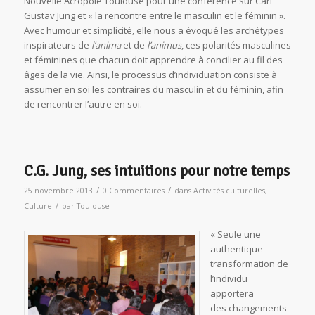
Nouvelle Acropole Toulouse pour une conférence sur Carl
Gustav Jung et « la rencontre entre le masculin et le féminin ».
Avec humour et simplicité, elle nous a évoqué les archétypes
inspirateurs de
l’anima
et de
l’animus
, ces polarités masculines
et féminines que chacun doit apprendre à concilier au fil des
âges de la vie. Ainsi, le processus d’individuation consiste à
assumer en soi les contraires du masculin et du féminin, afin
de rencontrer l’autre en soi.
C.G. Jung, ses intuitions pour notre temps
/
/
25 novembre 2013
0 Commentaires
dans
Activités culturelles
,
/
Culture
par
Toulouse
« Seule une
authentique
transformation de
l’individu
apportera
des changements