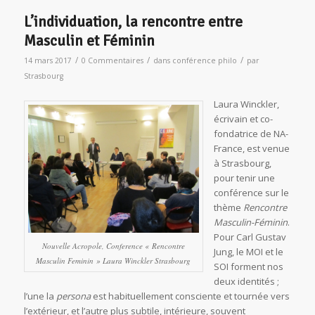
L’individuation, la rencontre entre
Masculin et Féminin
/
/
/
14 mars 2017
0 Commentaires
dans
conférence philo
par
Strasbourg
Laura Winckler,
écrivain et co-
fondatrice de NA-
France, est venue
à Strasbourg,
pour tenir une
conférence sur le
thème
Rencontre
Masculin-Féminin
.
Pour Carl Gustav
Nouvelle Acropole, Conference « Rencontre
Jung, le MOI et le
Masculin Feminin » Laura Winckler Strasbourg
SOI forment nos
deux identités ;
l’une la
persona
est habituellement consciente et tournée vers
l’extérieur, et l’autre plus subtile, intérieure, souvent