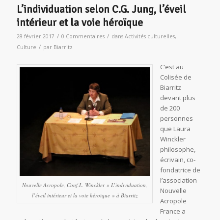
L’individuation selon C.G. Jung, l’éveil
intérieur et la voie héroïque
/
/
28 février 2017
0 Commentaires
dans
Activités culturelles
,
/
Culture
par
Biarritz
C’est au
Colisée de
Biarritz
devant plus
de 200
personnes
que Laura
Winckler
philosophe,
écrivain, co-
fondatrice de
l’association
Nouvelle Acropole, Conf.L. Winckler » L’individuation,
Nouvelle
l’éveil intérieur et la voie héroïque » à Biarritz
Acropole
France a