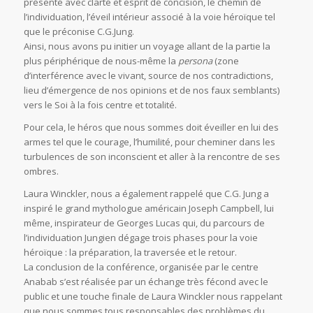
présenté avec clarté et esprit de concision, le chemin de
l’individuation, l’éveil intérieur associé à la voie héroïque tel
que le préconise C.G.Jung.
Ainsi, nous avons pu initier un voyage allant de la partie la
plus périphérique de nous-même la
persona
(zone
d’interférence avec le vivant, source de nos contradictions,
lieu d’émergence de nos opinions et de nos faux semblants)
vers le Soi à la fois centre et totalité.
Pour cela, le héros que nous sommes doit éveiller en lui des
armes tel que le courage, l’humilité, pour cheminer dans les
turbulences de son inconscient et aller à la rencontre de ses
ombres.
Laura Winckler, nous a également rappelé que C.G. Jung a
inspiré le grand mythologue américain Joseph Campbell, lui
même, inspirateur de Georges Lucas qui, du parcours de
l’individuation Jungien dégage trois phases pour la voie
héroïque : la préparation, la traversée et le retour.
La conclusion de la conférence, organisée par le centre
Anabab s’est réalisée par un échange très fécond avec le
public et une touche finale de Laura Winckler nous rappelant
que nous sommes tous responsables des problèmes du