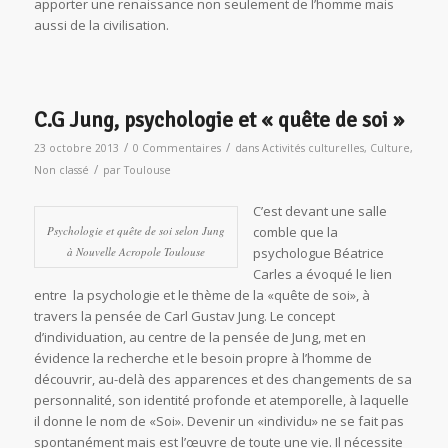
apporter une renaissance non seulement de l’homme mais
aussi de la civilisation.
C.G Jung, psychologie et « quête de soi »
/
/
23 octobre 2013
0 Commentaires
dans
Activités culturelles
,
Culture
,
/
Non classé
par
Toulouse
C’est devant une salle
Psychologie et quête de soi selon Jung
comble que la
à Nouvelle Acropole Toulouse
psychologue Béatrice
Carles a évoqué le lien
entre la psychologie et le thème de la «quête de soi», à
travers la pensée de Carl Gustav Jung. Le concept
d’individuation, au centre de la pensée de Jung, met en
évidence la recherche et le besoin propre à l’homme de
découvrir, au-delà des apparences et des changements de sa
personnalité, son identité profonde et atemporelle, à laquelle
il donne le nom de «Soi». Devenir un «individu» ne se fait pas
spontanément mais est l’œuvre de toute une vie. Il nécessite