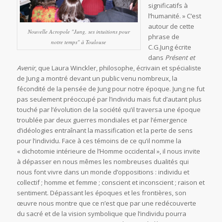
significatifs à
l’humanité. » C’est
autour de cette
Nouvelle Acropole "Jung, ses intuitions pour
phrase de
notre temps" à Toulouse
C.G.Jung écrite
dans
Présent et
Avenir
, que Laura Winckler, philosophe, écrivain et spécialiste
de Jung a montré devant un public venu nombreux, la
fécondité de la pensée de Jung pour notre époque. Jung ne fut
pas seulement préoccupé par l’individu mais fut d’autant plus
touché par l’évolution de la société qu’il traversa une époque
troublée par deux guerres mondiales et par l’émergence
d’idéologies entraînant la massification et la perte de sens
pour l’individu. Face à ces témoins de ce qu’il nomme la
« dichotomie intérieure de l’Homme occidental », il nous invite
à dépasser en nous mêmes les nombreuses dualités qui
nous font vivre dans un monde d’oppositions : individu et
collectif ; homme et femme ; conscient et inconscient ; raison et
sentiment. Dépassant les époques et les frontières, son
œuvre nous montre que ce n’est que par une redécouverte
du sacré et de la vision symbolique que l’individu pourra