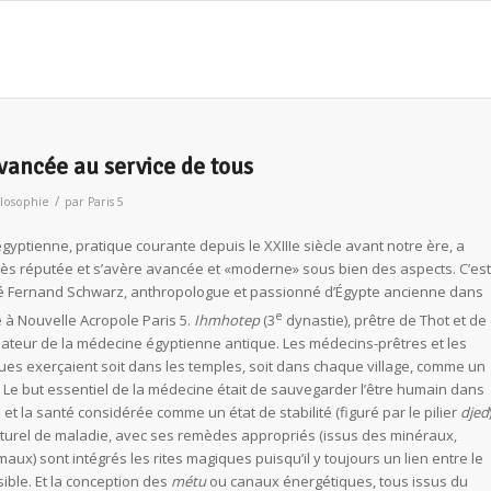
vancée au service de tous
/
ilosophie
par
Paris 5
yptienne, pratique courante depuis le XXIIIe siècle avant notre ère, a
très réputée et s’avère avancée et «moderne» sous bien des aspects. C’est
é Fernand Schwarz, anthropologue et passionné d’Égypte ancienne dans
e
 à Nouvelle Acropole Paris 5.
Ihmhotep
(3
dynastie), prêtre de Thot et de
ndateur de la médecine égyptienne antique. Les médecins-prêtres et les
ues exerçaient soit dans les temples, soit dans chaque village, comme un
. Le but essentiel de la médecine était de sauvegarder l’être humain dans
é et la santé considérée comme un état de stabilité (figuré par le pilier
djed
turel de maladie, avec ses remèdes appropriés (issus des minéraux,
aux) sont intégrés les rites magiques puisqu’il y toujours un lien entre le
visible. Et la conception des
métu
ou canaux énergétiques, tous issus du