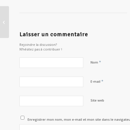
Du christianisme oriental au
taoïsme, la quête de l’Un
Laisser un commentaire
Rejoindre la discussion?
N’hésitez pas à contribuer !
*
Nom
*
E-mail
Site web
Enregistrer mon nom, mon e-mail et mon site dans le navigat