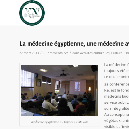
La médecine égyptienne, une médecine a
/
/
22 mars 2013
0 Commentaires
dans
Activités culturelles
,
Culture
,
Ph
La médecine ég
toujours été 
ce qu’a montr
sa conférence
Rê, est le fo
médecins laïq
service public
son intégralit
Au concept na
végétaux, anim
médecine égyptienne à l'Espace Le Moulin
visible et l’in