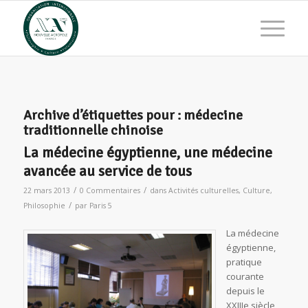
Archive d’étiquettes pour :
médecine
traditionnelle chinoise
La médecine égyptienne, une médecine
avancée au service de tous
/
/
22 mars 2013
0 Commentaires
dans
Activités culturelles
,
Culture
,
/
Philosophie
par
Paris 5
La médecine
égyptienne,
pratique
courante
depuis le
XXIIIe siècle