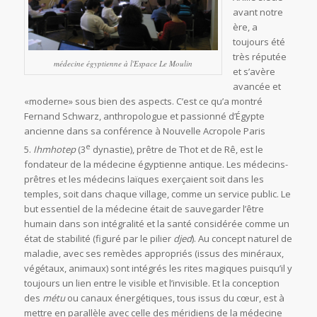
avant notre
ère, a
toujours été
très réputée
médecine égyptienne à l'Espace Le Moulin
et s’avère
avancée et
«moderne» sous bien des aspects. C’est ce qu’a montré
Fernand Schwarz, anthropologue et passionné d’Égypte
ancienne dans sa conférence à Nouvelle Acropole Paris
e
5.
Ihmhotep
(3
dynastie), prêtre de Thot et de Rê, est le
fondateur de la médecine égyptienne antique. Les médecins-
prêtres et les médecins laïques exerçaient soit dans les
temples, soit dans chaque village, comme un service public. Le
but essentiel de la médecine était de sauvegarder l’être
humain dans son intégralité et la santé considérée comme un
état de stabilité (figuré par le pilier
djed
). Au concept naturel de
maladie, avec ses remèdes appropriés (issus des minéraux,
végétaux, animaux) sont intégrés les rites magiques puisqu’il y
toujours un lien entre le visible et l’invisible. Et la conception
des
métu
ou canaux énergétiques, tous issus du cœur, est à
mettre en parallèle avec celle des méridiens de la médecine