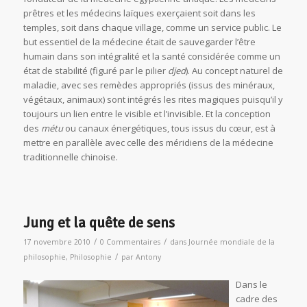
prêtres et les médecins laïques exerçaient soit dans les
temples, soit dans chaque village, comme un service public. Le
but essentiel de la médecine était de sauvegarder l’être
humain dans son intégralité et la santé considérée comme un
état de stabilité (figuré par le pilier
djed
). Au concept naturel de
maladie, avec ses remèdes appropriés (issus des minéraux,
végétaux, animaux) sont intégrés les rites magiques puisqu’il y
toujours un lien entre le visible et l’invisible. Et la conception
des
métu
ou canaux énergétiques, tous issus du cœur, est à
mettre en parallèle avec celle des méridiens de la médecine
traditionnelle chinoise.
Jung et la quête de sens
/
/
17 novembre 2010
0 Commentaires
dans
Journée mondiale de la
/
philosophie
,
Philosophie
par
Antony
Dans le
cadre des