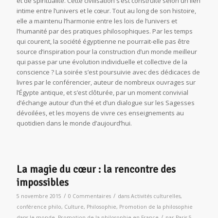
et de spiritualité. Cette civilisation s’est construite selon un lien
intime entre l’univers et le cœur. Tout au long de son histoire,
elle a maintenu l’harmonie entre les lois de l’univers et
l’humanité par des pratiques philosophiques. Par les temps
qui courent, la société égyptienne ne pourrait-elle pas être
source d’inspiration pour la construction d’un monde meilleur
qui passe par une évolution individuelle et collective de la
conscience ? La soirée s’est poursuivie avec des dédicaces de
livres par le conférencier, auteur de nombreux ouvrages sur
l’Égypte antique, et s’est clôturée, par un moment convivial
d’échange autour d’un thé et d’un dialogue sur les Sagesses
dévoilées, et les moyens de vivre ces enseignements au
quotidien dans le monde d’aujourd’hui.
La magie du cœur : la rencontre des
impossibles
/
/
5 novembre 2015
0 Commentaires
dans
Activités culturelles
,
conférence philo
,
Culture
,
Philosophie
,
Promotion de la philosophie
/
dans le monde
,
Promotion de la philosophie en France
par
Paris 5