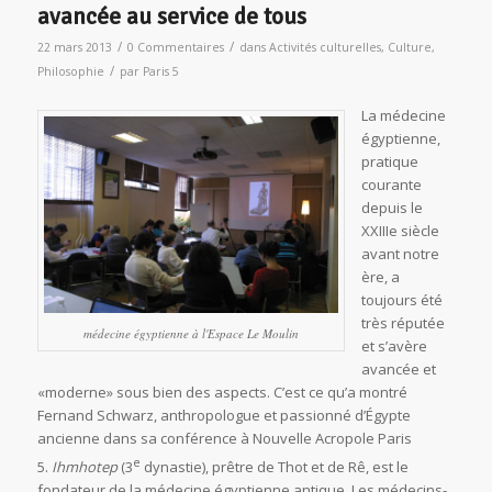
avancée au service de tous
/
/
22 mars 2013
0 Commentaires
dans
Activités culturelles
,
Culture
,
/
Philosophie
par
Paris 5
La médecine
égyptienne,
pratique
courante
depuis le
XXIIIe siècle
avant notre
ère, a
toujours été
très réputée
médecine égyptienne à l'Espace Le Moulin
et s’avère
avancée et
«moderne» sous bien des aspects. C’est ce qu’a montré
Fernand Schwarz, anthropologue et passionné d’Égypte
ancienne dans sa conférence à Nouvelle Acropole Paris
e
5.
Ihmhotep
(3
dynastie), prêtre de Thot et de Rê, est le
fondateur de la médecine égyptienne antique. Les médecins-