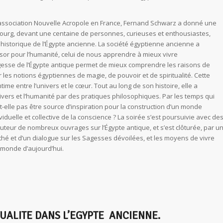
’association Nouvelle Acropole en France, Fernand Schwarz a donné une
ourg, devant une centaine de personnes, curieuses et enthousiastes,
 historique de l’Égypte ancienne. La société égyptienne ancienne a
sor pour l’humanité, celui de nous apprendre à mieux vivre
agesse de l’Égypte antique permet de mieux comprendre les raisons de
les notions égyptiennes de magie, de pouvoir et de spiritualité. Cette
intime entre l’univers et le cœur. Tout au long de son histoire, elle a
nivers et l’humanité par des pratiques philosophiques. Par les temps qui
t-elle pas être source d’inspiration pour la construction d’un monde
iduelle et collective de la conscience ? La soirée s’est poursuivie avec de
auteur de nombreux ouvrages sur l’Égypte antique, et s’est clôturée, par u
hé et d’un dialogue sur les Sagesses dévoilées, et les moyens de vivre
monde d’aujourd’hui.
TUALITE DANS L’EGYPTE ANCIENNE.