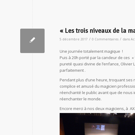
« Les trois niveaux de la ma
/
/
5 décembre 2017
0 Commentaires
dans
Ac
Une journée totalement magique !
Puis à 20h porté par la candeur de ces «
pureté quasi divine de l’enfance, Olivier
parfaitement .
Pendant plus d’une heure, troquant ses n
complice et amusé du magicien professionne
réenchanté le public avant que de nous in
réenchanter le monde.
Encore merci à nos deux magiciens, à AXEL