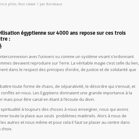
/
ence philo
,
Non classé
par
Bordeaux
ivilisation égyptienne sur 4000 ans repose sur ces trois
tre :
é
l’interconnexion avec l’univers vu comme un système vivant s’ordonnant
ommes devaient reproduire sur Terre. La véritable magie c’est celle du lien,
ment dans le respect des principes d’ordre, de justice et de solidarité que
battre toute forme de chaos, de séparativité, le désordre qui s’ensuit, et
onflits en nous. Les Egyptiens donnaient une grande importance à la
 mais pour être canal en étant à l’écoute du divin.
spiritualité à toujours des choses à nous enseigner, nous qui avons
onner toute la place aux seuls problèmes matériels. Alors à nous de
, les autres et nous même et pour cela il faut se placer au centre dans
 choix.