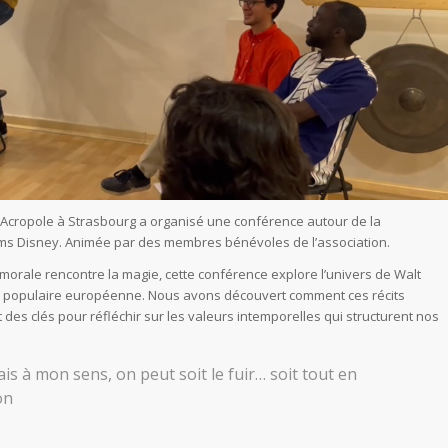
 Acropole à Strasbourg a organisé une conférence autour de la
ilms Disney. Animée par des membres bénévoles de l’association.
morale rencontre la magie, cette conférence explore l’univers de Walt
 populaire européenne. Nous avons découvert comment ces récits
 des clés pour réfléchir sur les valeurs intemporelles qui structurent nos
is à mon sens, on peut soit le fuir… soit tout en
on