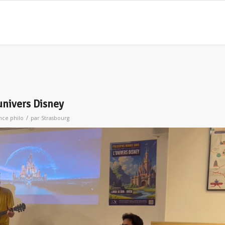
univers Disney
/
nce philo
par
Strasbourg