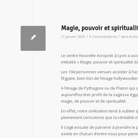
Magie, pouvoir et spiritual
/
/
21 janvier 2020
0 Commentaires
dans
Activ
Le centre Nouvelle Acropole à Lyon a acc
intitulée « Magie, pouvoir et spiritualité 
Les 104 personnes venues assister à l’act
l’Egypte, bien loin de l’image hollywood
A l’image de Pythagore ou de Platon qui
aujourd’hui tirer profit de la sagesse é
magie, de pouvoir et de spiritualité.
En effet, notre civilisation tend à oublier 
pleinement conscience que la véritable m
Il s’agit ensuite de parvenir à prendre l
existe en chacun d’entre nous pour permet