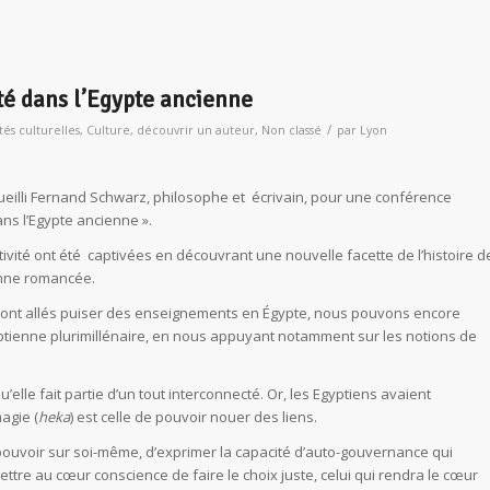
ité dans l’Egypte ancienne
/
ités culturelles
,
Culture
,
découvrir un auteur
,
Non classé
par
Lyon
ueilli Fernand Schwarz, philosophe et écrivain, pour une conférence
dans l’Egypte ancienne ».
ivité ont été captivées en découvrant une nouvelle facette de l’histoire d
ienne romancée.
 sont allés puiser des enseignements en Égypte, nous pouvons encore
gyptienne plurimillénaire, en nous appuyant notamment sur les notions de
qu’elle fait partie d’un tout interconnecté. Or, les Egyptiens avaient
agie (
heka
) est celle de pouvoir nouer des liens.
e pouvoir sur soi-même, d’exprimer la capacité d’auto-gouvernance qui
tre au cœur conscience de faire le choix juste, celui qui rendra le cœur