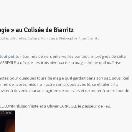
gie » au Colisée de Biarritz
/
tivités culturelles
,
Culture
,
Non classé
,
Philosophie
par
Biarritz
tout petits
» étonnés de rien, émerveillés par tout, imprégnés de cette
 LARREGLE a décliné les trois niveaux de la magie thème qu’il maîtrise
otes pour quelques tours de magie qu’il gardait dans son sac, sous l’œil
l de l’après midi, il a illustré son propos avec force et talent. Il a
viter à devenir chacun magicien de nos vies et de tenter à notre tour de
 LUPIN l’illusionniste et à Olivier LARREGLE le passeur de Feu.