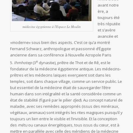
avant notre
ère, a
toujours été
très réputée
médecine égyptienne à l'Espace Le Moulin
et s’avère
avancée et
«moderne» sous bien des aspects. C’est ce qu’a montré
Fernand Schwarz, anthropologue et passionné d’Égypte
ancienne dans sa conférence à Nouvelle Acropole Paris
e
5.
Ihmhotep
(3
dynastie), prêtre de Thot et de Rê, est le
fondateur de la médecine égyptienne antique. Les médecins-
prêtres et les médecins laïques exerçaient soit dans les
temples, soit dans chaque village, comme un service public. Le
but essentiel de la médecine était de sauvegarder l’être
humain dans son intégralité et la santé considérée comme un
état de stabilité (figuré par le pilier
djed
). Au concept naturel de
maladie, avec ses remèdes appropriés (issus des minéraux,
végétaux, animaux) sont intégrés les rites magiques puisqu’il y
toujours un lien entre le visible et l’invisible. Et la conception
des
métu
ou canaux énergétiques, tous issus du cœur, est à
mettre en parallèle avec celle des méridiens de la médecine