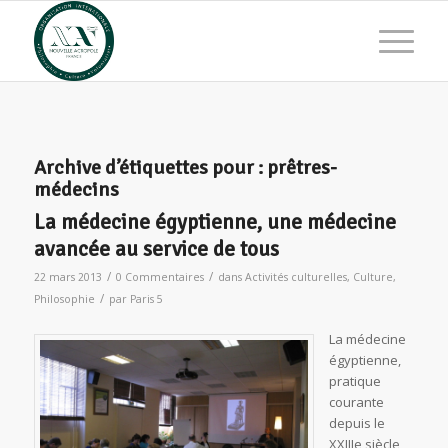
Archive d’étiquettes pour :
prêtres-
médecins
La médecine égyptienne, une médecine
avancée au service de tous
/
/
22 mars 2013
0 Commentaires
dans
Activités culturelles
,
Culture
,
/
Philosophie
par
Paris 5
La médecine
égyptienne,
pratique
courante
depuis le
XXIIIe siècle