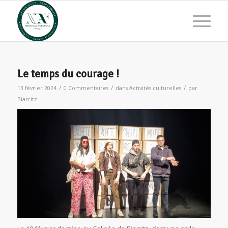
Le temps du courage !
/
/
/
13 février 2024
0 Commentaires
dans
Activités culturelles
par
Biarritz