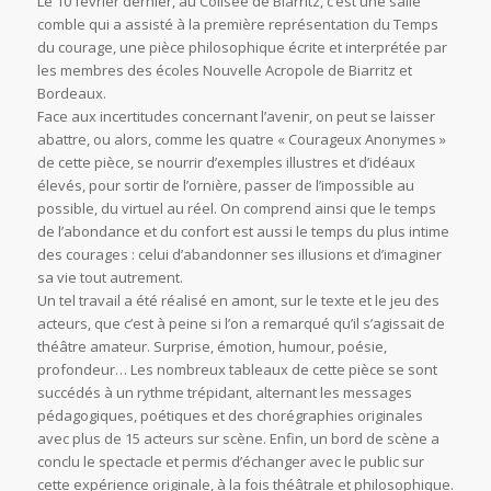
Le 10 février dernier, au Colisée de Biarritz, c’est une salle
comble qui a assisté à la première représentation du Temps
du courage, une pièce philosophique écrite et interprétée par
les membres des écoles Nouvelle Acropole de Biarritz et
Bordeaux.
Face aux incertitudes concernant l’avenir, on peut se laisser
abattre, ou alors, comme les quatre « Courageux Anonymes »
de cette pièce, se nourrir d’exemples illustres et d’idéaux
élevés, pour sortir de l’ornière, passer de l’impossible au
possible, du virtuel au réel. On comprend ainsi que le temps
de l’abondance et du confort est aussi le temps du plus intime
des courages : celui d’abandonner ses illusions et d’imaginer
sa vie tout autrement.
Un tel travail a été réalisé en amont, sur le texte et le jeu des
acteurs, que c’est à peine si l’on a remarqué qu’il s’agissait de
théâtre amateur. Surprise, émotion, humour, poésie,
profondeur… Les nombreux tableaux de cette pièce se sont
succédés à un rythme trépidant, alternant les messages
pédagogiques, poétiques et des chorégraphies originales
avec plus de 15 acteurs sur scène. Enfin, un bord de scène a
conclu le spectacle et permis d’échanger avec le public sur
cette expérience originale, à la fois théâtrale et philosophique.