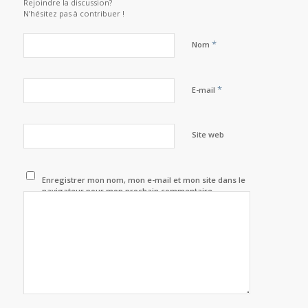
Rejoindre la discussion?
N’hésitez pas à contribuer !
*
Nom
*
E-mail
Site web
Enregistrer mon nom, mon e-mail et mon site dans le
navigateur pour mon prochain commentaire.