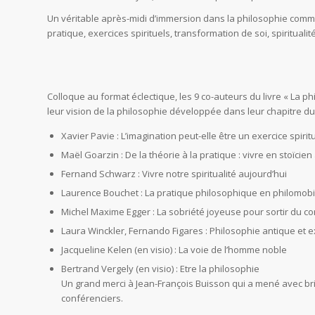
Un véritable après-midi d’immersion dans la philosophie comme
pratique, exercices spirituels, transformation de soi, spiritualité
Colloque au format éclectique, les 9 co-auteurs du livre « La phi
leur vision de la philosophie développée dans leur chapitre du
Xavier Pavie : L’imagination peut-elle être un exercice spir
Maël Goarzin : De la théorie à la pratique : vivre en stoïcien
Fernand Schwarz : Vivre notre spiritualité aujourd’hui
Laurence Bouchet : La pratique philosophique en philomobi
Michel Maxime Egger : La sobriété joyeuse pour sortir du 
Laura Winckler, Fernando Figares : Philosophie antique et ex
Jacqueline Kelen (en visio) : La voie de l’homme noble
Bertrand Vergely (en visio) : Etre la philosophie
Un grand merci à Jean-François Buisson qui a mené avec bri
conférenciers.