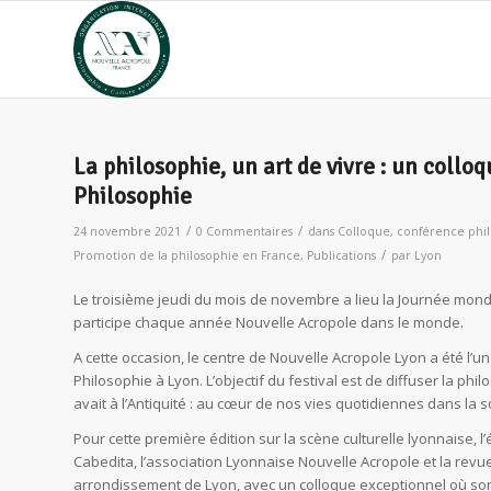
La philosophie, un art de vivre : un coll
Philosophie
/
/
24 novembre 2021
0 Commentaires
dans
Colloque
,
conférence phi
/
Promotion de la philosophie en France
,
Publications
par
Lyon
Le troisième jeudi du mois de novembre a lieu la Journée mondi
participe chaque année Nouvelle Acropole dans le monde.
A cette occasion, le centre de Nouvelle Acropole Lyon a été l’un
Philosophie à Lyon. L’objectif du festival est de diffuser la phi
avait à l’Antiquité : au cœur de nos vies quotidiennes dans la s
Pour cette première édition sur la scène culturelle lyonnaise, 
Cabedita, l’association Lyonnaise Nouvelle Acropole et la revu
arrondissement de Lyon, avec un colloque exceptionnel où son