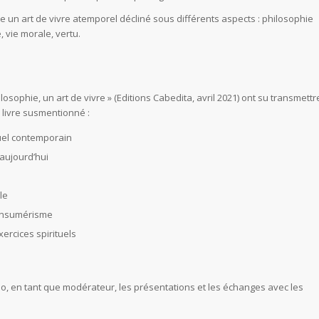
 un art de vivre atemporel décliné sous différents aspects : philosophie
, vie morale, vertu.
losophie, un art de vivre » (Editions Cabedita, avril 2021) ont su transmettr
 livre susmentionné :
ituel contemporain
 aujourd’hui
le
consumérisme
ercices spirituels
o, en tant que modérateur, les présentations et les échanges avec les