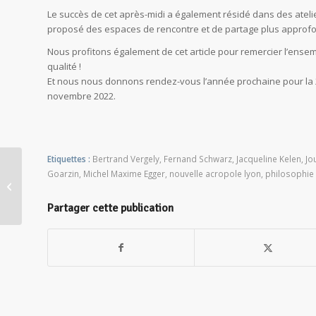
Le succès de cet après-midi a également résidé dans des atelie
proposé des espaces de rencontre et de partage plus approfo
Nous profitons également de cet article pour remercier l’ens
qualité !
Et nous nous donnons rendez-vous l’année prochaine pour la 2èm
novembre 2022.
Etiquettes :
Bertrand Vergely
,
Fernand Schwarz
,
Jacqueline Kelen
,
Jo
Goarzin
,
Michel Maxime Egger
,
nouvelle acropole lyon
,
philosophie
Nettoyage de quartier
Partager cette publication