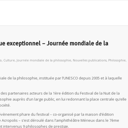
oque exceptionnel – Journée mondiale de la
lo
,
Culture
,
Journée mondiale de la philosophie
,
Nouvelles publications
,
Philosophie
,
ale de la philosophie, instituée par l’UNESCO depuis 2005 et à laquelle
 des partenaires acteurs de la 1ère édition du Festival de la Nuit de la
losophie auprès d’un large public, en lui redonnant la place centrale qu’elle
ociété.
l’évènement phare du festival – co-organisé par la maison d’édition
e Acropolis – s’est déroulé dans l’amphithéâtre Mérieux dans le 7ème
t intervenus 9 philosophes de prestige.