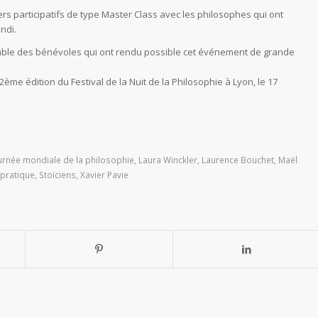
rs participatifs de type Master Class avec les philosophes qui ont
ndi.
emble des bénévoles qui ont rendu possible cet événement de grande
e édition du Festival de la Nuit de la Philosophie à Lyon, le 17
urnée mondiale de la philosophie
,
Laura Winckler
,
Laurence Bouchet
,
Maël
 pratique
,
Stoïciens
,
Xavier Pavie