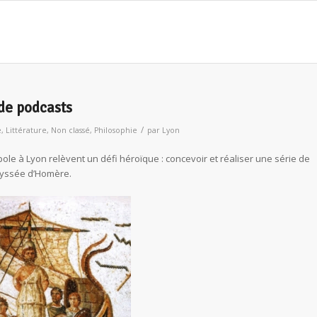
 de podcasts
/
e
,
Littérature
,
Non classé
,
Philosophie
par
Lyon
le à Lyon relèvent un défi héroïque : concevoir et réaliser une série de
Odyssée d’Homère.