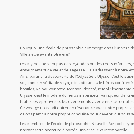
Pourquoi une école de philosophie s’immerge dans l’univers des
VIIIe siècle avant notre ère?
Les mythes ne sont pas des légendes ou des récits infantiles,
enseignement de vie et de sagesse ; ils s’adressent à notre êtr
Ainsi partir à la découverte de l’Odyssée d’Ulysse, c’est le s
soi, dans un véritable voyage initiatique où le héros confront
hostiles, va pouvoir retrouver son identité, rétablir l‘harmonie e
Ulysse, c’est le modèle du héros inspirateur, vainqueur de lui
toutes les épreuves et les événements avec curiosité, qui affro
Ce voyage nous fait entrer en résonance avec notre propre vi
osions partir à notre propre conquête pour devenir qui nous
Les membres de l’école de philosophie Nouvelle Acropole Lyon 
narrant cette aventure à portée universelle et intemporelle.