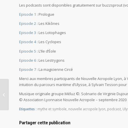
Les podcasts sont disponibles gratuitement sur buzzsprout (voir
Episode 1
: Prologue
Episode 2
: Les Kikônes
Episode 3
: Les Lotophages
Episode 4
: Les Cyclopes
Episode 5
: L’Ile d’Éole
Episode 6
: Les Lestrygons
Episode 7
: La magicienne Circé
Merci aux membres participants de Nouvelle Acropole Lyon, à V
intuition du parcours maritime d’Ulysse, à Sylvain Tesson pour s
Musique originale groupe Méluz ©. Scénario de Virginie Dujour. 
Jung et ses intuitions pour le futur
© Association Lyonnaise Nouvelle Acropole – septembre 2020
Etiquettes :
mythe et symbole
,
nouvelle acropole lyon
,
podcast
,
Uly
Partager cette publication