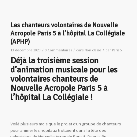
Les chanteurs volontaires de Nouvelle
Acropole Paris 5 à l’hôpital La Collégiale
(APHP)
/
/
/
13 décembre 2020
0 Commentaires
dans
Non classé
par
Paris 5
Déjà la troisième session
d’animation musicale pour les
volontaires chanteurs de
Nouvelle Acropole Paris 5 à
l’hôpital La Collégiale !
Voilà plusieurs mois que le projet d’un groupe de chanteurs
pour animer les hôpitaux trottaient dans la tête des
volontaires de Nouvelle Acropole Paris 5. Depuis fin