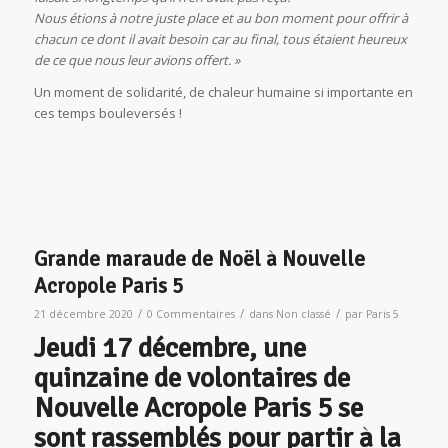
Nous étions à notre juste place et au bon moment pour offrir à
chacun ce dont il avait besoin car au final, tous étaient heureux
de ce que nous leur avions offert. »
Un moment de solidarité, de chaleur humaine si importante en
ces temps bouleversés !
Grande maraude de Noël à Nouvelle
Acropole Paris 5
/
/
/
21 décembre 2020
0 Commentaires
dans
Non classé
par
Paris 5
Jeudi 17 décembre, une
quinzaine de volontaires de
Nouvelle Acropole Paris 5 se
sont rassemblés pour partir à la