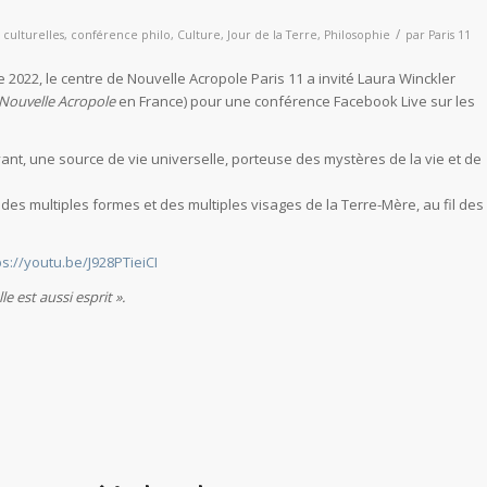
/
s culturelles
,
conférence philo
,
Culture
,
Jour de la Terre
,
Philosophie
par
Paris 11
e 2022, le centre de Nouvelle Acropole Paris 11 a invité Laura Winckler
Nouvelle Acropole
en France) pour une conférence Facebook Live sur les
ivant, une source de vie universelle, porteuse des mystères de la vie et de
des multiples formes et des multiples visages de la Terre-Mère, au fil des
ps://youtu.be/J928PTieiCI
e est aussi esprit ».