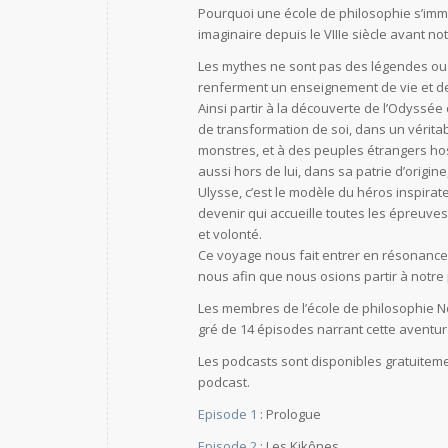
Pourquoi une école de philosophie s’imme
imaginaire depuis le VIIIe siècle avant no
Les mythes ne sont pas des légendes ou d
renferment un enseignement de vie et de 
Ainsi partir à la découverte de l’Odyssée
de transformation de soi, dans un véritab
monstres, et à des peuples étrangers hosti
aussi hors de lui, dans sa patrie d’origine
Ulysse, c’est le modèle du héros inspira
devenir qui accueille toutes les épreuves
et volonté.
Ce voyage nous fait entrer en résonance 
nous afin que nous osions partir à notr
Les membres de l’école de philosophie No
gré de 14 épisodes narrant cette aventure
Les podcasts sont disponibles gratuitemen
podcast.
Episode 1
: Prologue
Episode 2
: Les Kikônes