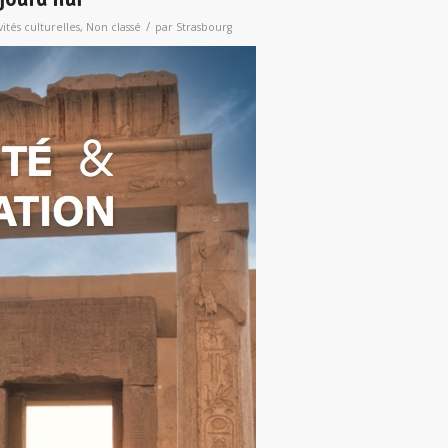
/
vités culturelles
,
Non classé
par
Strasbourg