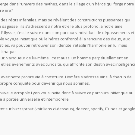
rge dans l’univers des mythes, dans le sillage d’un héros qui forge notre
tre ère?
es récits infantiles, mais se révèlent des constructions puissantes qui
sagesse ; ils s’adressent à notre être le plus profond, à notre âme.
 d’Ulysse, c’est le suivre dans son parcours individuel de dépassements et
le voyage initiatique où le héros confronté à la rancune des dieux, aux
les, va pouvoir retrouver son identité, rétablir l‘harmonie en lui mais
, Ithaque.
teur, vainqueur de lui-même ; c’est aussi un homme perpétuellement en
 et les événements avec curiosité, qui affronte son destin avec intelligenc
avec notre propre vie à construire. Homère s’adresse ainsi à chacun de
e propre conquête pour devenir qui nous sommes.
uvelle Acropole Lyon vous invite donc à suivre ce parcours initiatique au
 à portée universelle et intemporelle.
t sur buzzsprout (voir liens ci-dessous), deezer, spotify, ITunes et googl