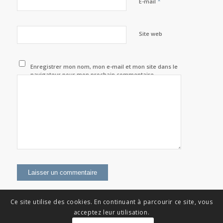
*
E-mail
Site web
Enregistrer mon nom, mon e-mail et mon site dans le
navigateur pour mon prochain commentaire.
Ce site utilise des cookies. En continuant à parcourir ce site, vous
acceptez leur utilisation.