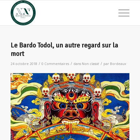
Le Bardo Todol, un autre regard sur la
mort
/
/
/
24 octobre 2018
0 Commentaires
dans
Non classé
par
Bordeaux