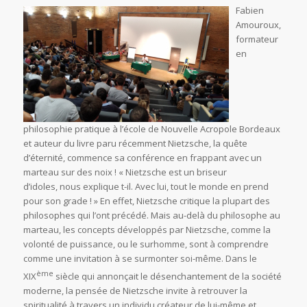
Fabien
Amouroux,
formateur
en
philosophie pratique à l’école de Nouvelle Acropole Bordeaux
et auteur du livre paru récemment
Nietzsche, la quête
d’éternité,
commence sa conférence en frappant avec un
marteau sur des noix ! « Nietzsche est un
briseur
d’idoles,
nous explique t-il. Avec lui, tout le monde en prend
pour son grade ! » En effet, Nietzsche critique la plupart des
philosophes qui l’ont précédé. Mais au-delà du philosophe au
marteau, les concepts développés par Nietzsche, comme la
volonté de puissance,
ou le
surhomme,
sont à comprendre
comme une invitation à se surmonter soi-même. Dans le
ème
XIX
siècle qui annonçait le désenchantement de la société
moderne, la pensée de Nietzsche invite à retrouver la
spiritualité à travers un individu créateur de lui-même et