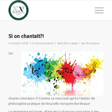
Si on chantait?!
/
/
/
6 octobre 2018
0 Commentaires
dans
Non classé
par
Bordeaux
On
chante volontiers !!! Comme ce mercredi après l’atelier de
philosophie pratique de Nouvelle Acropole Bordeaux!
Le répertoire est large, allant de la chanson populaire à des