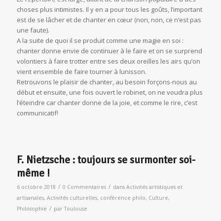
choses plus intimistes. Il y en a pour tous les goûts, l’important
est de se lâcher et de chanter en cœur (non, non, ce n’est pas
une faute).
A la suite de quoi il se produit comme une magie en soi :
chanter donne envie de continuer à le faire et on se surprend
volontiers à faire trotter entre ses deux oreilles les airs qu’on
vient ensemble de faire tourner à lunisson.
Retrouvons le plaisir de chanter, au besoin forçons-nous au
début et ensuite, une fois ouvert le robinet, on ne voudra plus
l’éteindre car chanter donne de la joie, et comme le rire, c’est
communicatif!
F. Nietzsche : toujours se surmonter soi-
même !
/
/
6 octobre 2018
0 Commentaires
dans
Activités artistiques et
artisanales
,
Activités culturelles
,
conférence philo
,
Culture
,
/
Philosophie
par
Toulouse