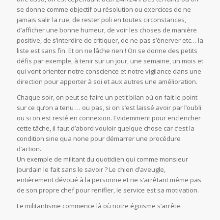
se donne comme objectif ou résolution ou exercices de ne
jamais salir la rue, de rester poli en toutes circonstances,
d’afficher une bonne humeur, de voir les choses de manière
positive, de s’interdire de critiquer, de ne pas s’énerver etc… la
liste est sans fin. Et on ne lâche rien ! On se donne des petits
défis par exemple, à tenir sur un jour, une semaine, un mois et
qui vont orienter notre conscience et notre vigilance dans une
direction pour apporter à soi et aux autres une amélioration.
Chaque soir, on peut se faire un petit bilan où on fait le point
sur ce qu’on a tenu … ou pas, si on s’est laissé avoir par l’oubli
ou si on est resté en connexion. Evidemment pour enclencher
cette tâche, il faut d’abord vouloir quelque chose car c’est la
condition sine qua none pour démarrer une procédure
d’action.
Un exemple de militant du quotidien qui comme monsieur
Jourdain le fait sans le savoir ? Le chien d’aveugle,
entièrement dévoué à la personne et ne s’arrêtant même pas
de son propre chef pour renifler, le service est sa motivation.
Le militantisme commence là où notre égoïsme s’arrête.