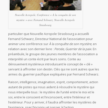
Nouvelle Acropole, Conférence « À la conquête de son
mystère » avec Fernand Schwarz, Nouvelle Acropole
Strasbourg
particulier que Nouvelle Acropole Strasbourg a accueilli
Fernand Schwarz, Directeur National de l’association pour
animer une conférence sur
À la conquête de son mystère
, en
relation avec son dernier livre :
Persée, Guerrier de la paix
. En
préambule, le groupe des jeunes membres de l’association a
interprété un conte écrit par leurs soins. Conte au
dénouement mystérieux introduisant le concept de « clé »
servant à affronter son destin. Clés qui ne sont autres que les
armes du guerrier pacifique expliquées par Fernand Schwarz.
Raison, intelligence, imagination, esprit, comportement, action
autant de pistes qui nous aident à résoudre le mystère qui
nous interpelle tous : le mystère de l’unité entre le moi et le
soi, entre le conscient et l’inconscient, entre l’intérieur et
l’extérieur. Pour y arriver, il faudra affronter les mystères de
l’existence, oser l’inconnu et passer à l’action.