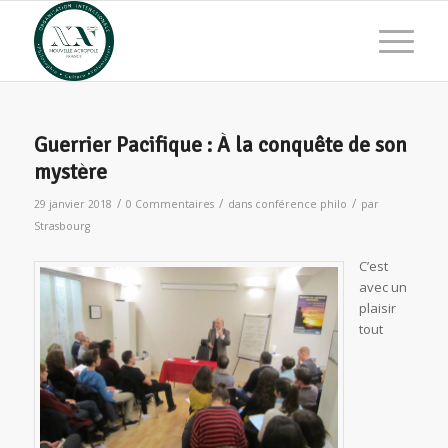
Guerrier Pacifique : À la conquête de son
mystère
/
/
/
29 janvier 2018
0 Commentaires
dans
conférence philo
par
Strasbourg
C’est
avec un
plaisir
tout