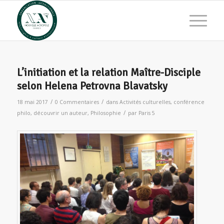
L’initiation et la relation Maître-Disciple
selon Helena Petrovna Blavatsky
/
/
18 mai 2017
0 Commentaires
dans
Activités culturelles
,
conférence
/
philo
,
découvrir un auteur
,
Philosophie
par
Paris 5