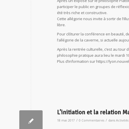
Après un exposé sur le philosophe Platon
participer le public en groupes de réflex
été très riche et constructive.
Cette allégorie nous invite à sortir de l’
libre.
Pour clôturer la conférence en beauté, 
l’allégorie de la caverne, si actuelle aujou
Après la rentrée culturelle, c’est au tour
philosophie pratique aura lieu le mardi 
Plus d’information sur https://lyon.nouv
L’initiation et la relation
/
/
18 mai 2017
0 Commentaires
dans
Activités