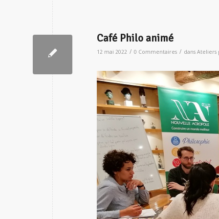
Café Philo animé
/
/
12 mai 2022
0 Commentaires
dans
Ateliers