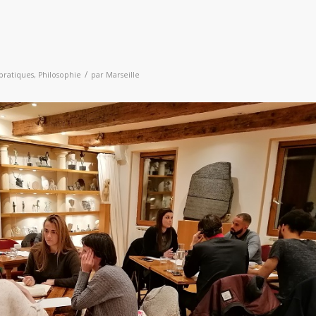
/
 pratiques
,
Philosophie
par
Marseille