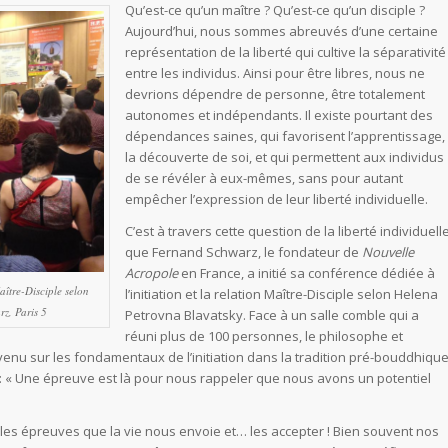
Qu’est-ce qu’un maître ? Qu’est-ce qu’un disciple ?
Aujourd’hui, nous sommes abreuvés d’une certaine
représentation de la liberté qui cultive la séparativité
entre les individus. Ainsi pour être libres, nous ne
devrions dépendre de personne, être totalement
autonomes et indépendants. Il existe pourtant des
dépendances saines, qui favorisent l’apprentissage,
la découverte de soi, et qui permettent aux individus
de se révéler à eux-mêmes, sans pour autant
empêcher l’expression de leur liberté individuelle.
C’est à travers cette question de la liberté individuell
que Fernand Schwarz, le fondateur de
Nouvelle
Acropole
en France, a initié sa conférence dédiée à
aître-Disciple selon
l’initiation et la relation Maître-Disciple selon Helena
z, Paris 5
Petrovna Blavatsky. Face à un salle comble qui a
réuni plus de 100 personnes, le philosophe et
venu sur les fondamentaux de l’initiation dans la tradition pré-bouddhique
e : « Une épreuve est là pour nous rappeler que nous avons un potentiel
 les épreuves que la vie nous envoie et… les accepter ! Bien souvent nos