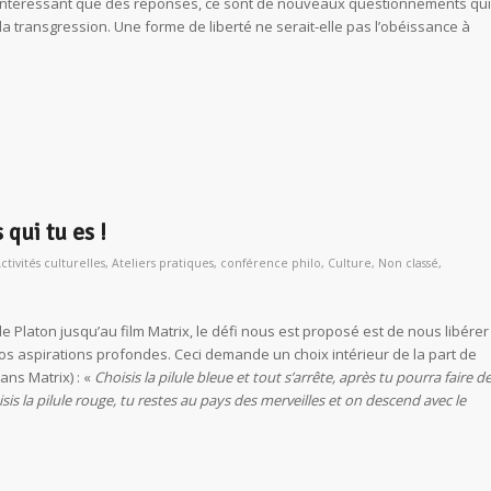
 intéressant que des réponses, ce sont de nouveaux questionnements qui
 la transgression. Une forme de liberté ne serait-elle pas l’obéissance à
 qui tu es !
ctivités culturelles
,
Ateliers pratiques
,
conférence philo
,
Culture
,
Non classé
,
de Platon jusqu’au film Matrix, le défi nous est proposé est de nous libérer
s aspirations profondes. Ceci demande un choix intérieur de la part de
ns Matrix) : «
Choisis la pilule bleue et tout s’arrête, après tu pourra faire d
is la pilule rouge, tu restes au pays des merveilles et on descend avec le