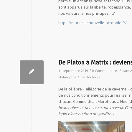
permis un échange riche et fécond. Plus
sont apparus sur la liberté, l’obéissance,
nos valeurs, à nos principes …?
https://marseille.nouvelle-acropole.fr/
De Platon à Matrix : deviens
/
/
11 septembre 2019
0 Commentaires
dans
A
/
Philosophie
par
Toulouse
De la célèbre « allégorie de la caverne » 
de nos conditionnements pour réaliser no
chacun. Comme dirait Morpheus à Néo (da
beaux rêves et penser ce que tu veux. Chois
lapin blanc au fond du gouffre.
»