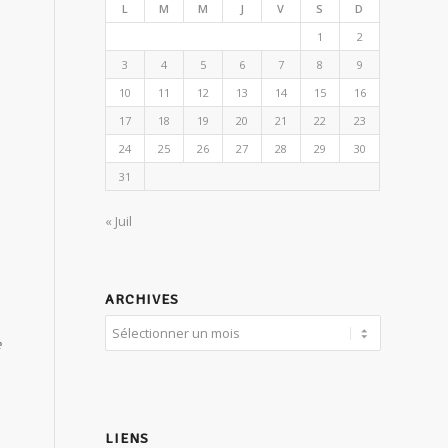
L
M
M
J
V
S
D
1
2
3
4
5
6
7
8
9
10
11
12
13
14
15
16
17
18
19
20
21
22
23
24
25
26
27
28
29
30
31
« Juil
ARCHIVES
e
LIENS