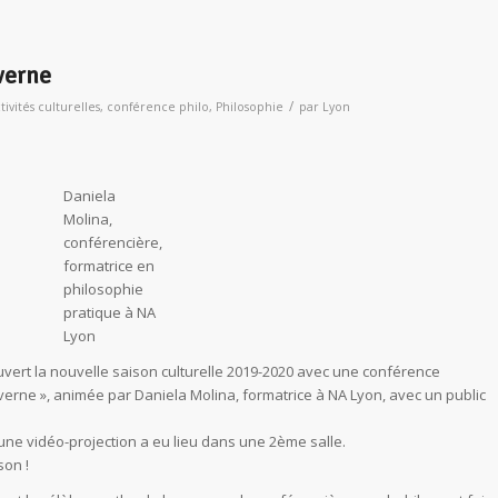
verne
/
tivités culturelles
,
conférence philo
,
Philosophie
par
Lyon
Daniela
Molina,
conférencière,
formatrice en
philosophie
pratique à NA
Lyon
uvert la nouvelle saison culturelle 2019-2020 avec une conférence
caverne », animée par Daniela Molina, formatrice à NA Lyon, avec un public
 une vidéo-projection a eu lieu dans une 2ème salle.
son !