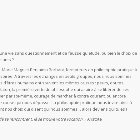
d’une vie sans questionnement et de fausse quiétude, ou bien le choix de
blants ?
ne-Marie Magri et Benjamin Borhani, formateurs en philosophie pratique à
 soirée. A travers les échanges en petits groupes, nous nous sommes
 d’êtres humains ont souvent les mêmes causes : peurs, doutes,
laton, la première vertu du philosophe qui aspire à se libérer de ses
ser par soi-même, courage de marcher à contre courant, ou encore
ne cause qui nous dépasse. La philosophie pratique nous invite ainsi à
sont nos choix qui disent qui nous sommes… alors deviens qui tu es !
e se rencontrent, là se trouve votre vocation.
» Aristote