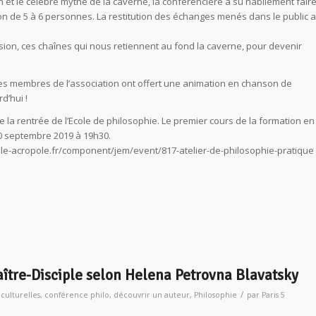
 et le célèbre mythe de la caverne, la conférencière a su habilement fair
ion de 5 à 6 personnes. La restitution des échanges menés dans le public a
illusion, ces chaînes qui nous retiennent au fond la caverne, pour devenir
des membres de l’association ont offert une animation en chanson de
rd’hui !
 de la rentrée de l’Ecole de philosophie. Le premier cours de la formation en
10 septembre 2019 à 19h30.
elle-acropole.fr/component/jem/event/817-atelier-de-philosophie-pratique
 Maître-Disciple selon Helena Petrovna Blavatsky
/
 culturelles
,
conférence philo
,
découvrir un auteur
,
Philosophie
par
Paris 5