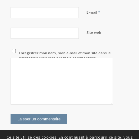
*
E-mail
Site web
Enregistrer mon nom, mon e-mail et mon site dans le
navigateur pour mon prochain commentaire.
Ce site utilise des cookies. En continuant à parcourir ce site, vous