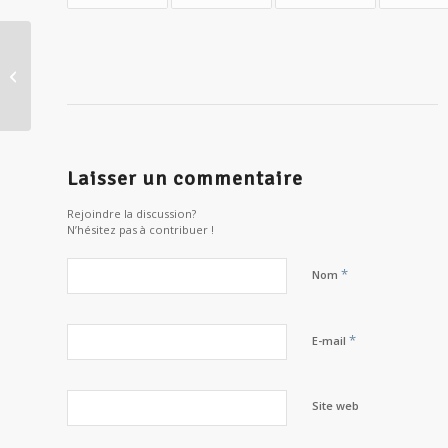
Magie, pouvoir et spiritualité dans
l’Egypte ancienne
Laisser un commentaire
Rejoindre la discussion?
N’hésitez pas à contribuer !
*
Nom
*
E-mail
Site web