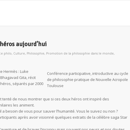
 héros aujourd’hui
e philo
,
Culture
,
Philosophie
,
Promotion de la philosophie dans le monde
,
ce Hermès : Luke
Conférence participative, introductive au cycle
 Bhagavad Gita, récit
de philosophie pratique de Nouvelle Acropole
 héros, séparés par 2000
Toulouse
nt tenté de nous montrer que si ces deux héros ont inspiré des
ilaires les animent.
il a besoin de vous pour sauver l’humanité. Vous le suivez ou non ?
articipants après avoir visionné quelques extraits de la célèbre saga Star
’aventure et de braver l’inconnu mais souvent nos peurs et nos doutes