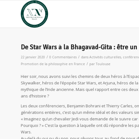
De Star Wars à la Bhagavad-Gita : être un
/
/
22 janvier 2020
0 Commentaires
dans
Activités culturelles
,
conférenc
/
Promotion de la philosophie en France
par
Toulouse
Hier soir, nous avons suivi les chemins de deux héros à l’Espa
Skywalker, héros de l’épopée Star Wars, et Arjuna, héros de la
mythique de l’Inde ancienne. Mais quel rapport entre ces deux
ans d’histoire ?
Les deux conférenciers, Benjamin Bohrani et Thierry Carles, o
générations entières, c’est qu’un même idéal et des valeurs sim
« Imaginez qu’un chevalier Jedi vous demande de le suivre car 
Pourquoi ? » C’est la question à laquelle ont dû répondre les p
Wars.
Au-delà du oui ou du non, nous rêvons tous au fond de nous d