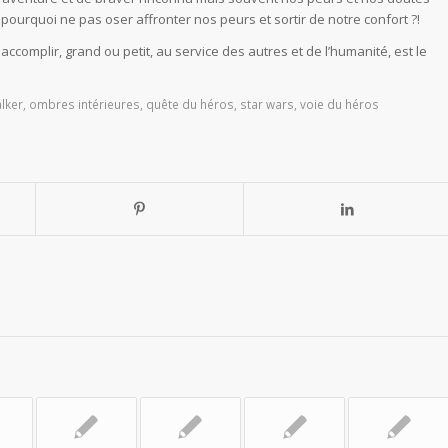
ourquoi ne pas oser affronter nos peurs et sortir de notre confort ?!
 accomplir, grand ou petit, au service des autres et de l’humanité, est le
lker
,
ombres intérieures
,
quête du héros
,
star wars
,
voie du héros