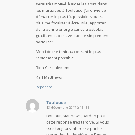
serai très motivé à aider les soirs dans
les maraudes à Toulouse. J’ai envie de
démarrer le plus tôt possible, voudrais
plus me focaliser à être utile, apporter
de la bonne énergie car cela est plus
gratifiant et positive que de simplement
socialiser.
Merci de me tenir au courant le plus
rapidement possible.
Bien Cordialement,
Karl Matthews
Répondre
Toulouse
13 décembre 2017 à 15h35
dit
:
Bonjour, Matthews, pardon pour
cette réponse très tardive. Si vous
êtes toujours intéressé par les
maraudes, la dernière de l’année