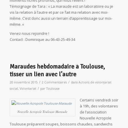
moments riches profonds, qui nous relient !
Témoignage de Tara : « La maraude est un laboratoire ou je
vis la relation à l’autre et par ce fait ma relation avec moi-
même. C’est donc aussi un terrain d’apprentissage sur moi-
même. »
Venez nous rejoindre !
Contact : Dominique au 06-43-25-49-34
Maraudes hebdomadaire à Toulouse,
tisser un lien avec l’autre
/
/
20 novembre 2015
2 Commentaires
dans
Actions de volontariat
/
social
,
Volontariat
par
Toulouse
Certains vendredi soir
à 19h, des volontaires
Nouvelle Acropole Toulouse-Maraude
de l’association
Nouvelle Acropole
Toulouse préparent soupes, boissons chaudes, sandwichs