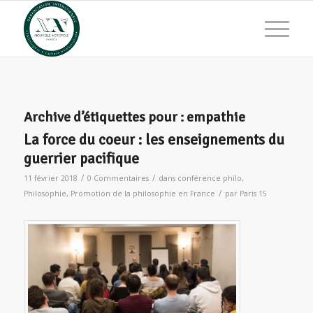
Archive d’étiquettes pour :
empathie
La force du coeur : les enseignements du
guerrier pacifique
/
/
11 février 2018
0 Commentaires
dans
conférence philo
,
/
Philosophie
,
Promotion de la philosophie en France
par
Paris 15