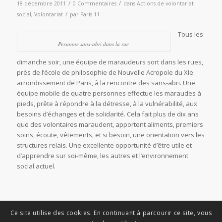
/
/
18 décembre 2011
0 Commentaires
dans
Actions de volontariat
/
social
,
Volontariat
par
Paris 11
Tous les
Personne sans-abri dans la rue
dimanche soir, une équipe de maraudeurs sort dans les rues,
près de l’école de philosophie de Nouvelle Acropole du XIe
arrondissement de Paris, à la rencontre des sans-abri. Une
équipe mobile de quatre personnes effectue les maraudes à
pieds, prête à répondre à la détresse, à la vulnérabilité, aux
besoins d’échanges et de solidarité. Cela fait plus de dix ans
que des volontaires maraudent, apportent aliments, premiers
soins, écoute, vêtements, et si besoin, une orientation vers les
structures relais. Une excellente opportunité d’être utile et
d’apprendre sur soi-même, les autres et l’environnement
social actuel.
Ce site utilise des cookies. En continuant à parcourir ce site, vous