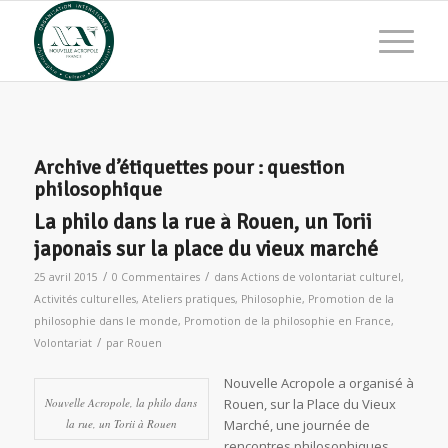
Archive d’étiquettes pour :
question
philosophique
La philo dans la rue à Rouen, un Torii
japonais sur la place du vieux marché
/
/
25 avril 2015
0 Commentaires
dans
Actions de volontariat culturel
,
Activités culturelles
,
Ateliers pratiques
,
Philosophie
,
Promotion de la
philosophie dans le monde
,
Promotion de la philosophie en France
,
/
Volontariat
par
Rouen
Nouvelle Acropole a organisé à
Nouvelle Acropole, la philo dans
Rouen, sur la Place du Vieux
la rue, un Torii à Rouen
Marché, une journée de
rencontres philosophiques,