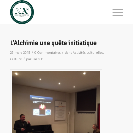
L’Alchimie une quête initiatique
/
/
29 mars 2015
0 Commentaires
dans
Activités culturelles
,
/
Culture
par
Paris 11