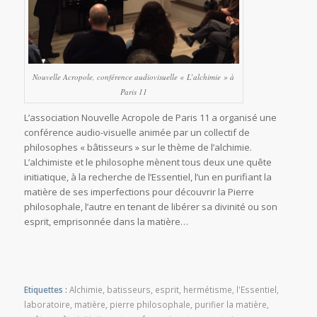
Nouvelle Acropole, conférence audiovisuelle « L’alchimie » à
Paris 11
L’association Nouvelle Acropole de Paris 11 a organisé une
conférence audio-visuelle animée par un collectif de
philosophes « bâtisseurs » sur le thème de l’alchimie.
L’alchimiste et le philosophe mènent tous deux une quête
initiatique, à la recherche de l’Essentiel, l’un en purifiant la
matière de ses imperfections pour découvrir la Pierre
philosophale, l’autre en tenant de libérer sa divinité ou son
esprit, emprisonnée dans la matière…
Etiquettes :
Alchimie
,
batisseurs
,
esprit
,
hermétisme
,
l'Essentiel
,
laboratoire
,
matière
,
pierre philosophale
,
purifier la matière
,