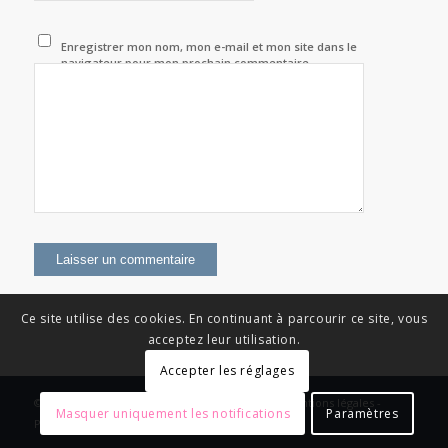
Enregistrer mon nom, mon e-mail et mon site dans le
navigateur pour mon prochain commentaire.
Ce site utilise des cookies. En continuant à parcourir ce site, vous
acceptez leur utilisation.
Accepter les réglages
© Copyright - News Nouvelle Acropole - 2023 - Mentions légales -
Masquer uniquement les notifications
Paramètres
Politique de confidentialité