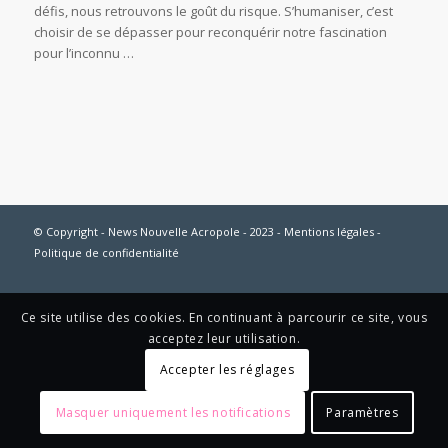
défis, nous retrouvons le goût du risque. S’humaniser, c’est
choisir de se dépasser pour reconquérir notre fascination
pour l’inconnu …
© Copyright - News Nouvelle Acropole - 2023 - Mentions légales -
Politique de confidentialité
Ce site utilise des cookies. En continuant à parcourir ce site, vous
acceptez leur utilisation.
Accepter les réglages
Masquer uniquement les notifications
Paramètres